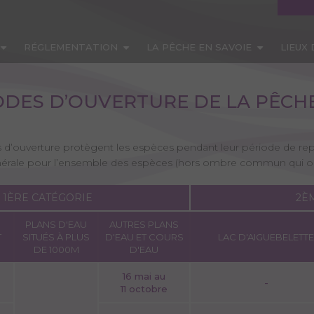
RÉGLEMENTATION
LA PÊCHE EN SAVOIE
LIEUX
ODES D’OUVERTURE DE LA PÊCHE
s d’ouverture protègent les espèces pendant leur période de rep
́nérale pour l’ensemble des espèces (hors ombre commun qui o
1ÈRE CATÉGORIE
2È
PLANS D'EAU
AUTRES PLANS
T
SITUÉS À PLUS
D'EAU ET COURS
LAC D'AIGUEBELETTE
DE 1000M
D'EAU
16 mai au
-
11 octobre