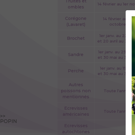
Truites et
14 février au 1er no
ombles
Corégone
14 février au 18
(Lavaret)
octobre
1er janv. au 22 fév
Brochet
et 20 avril au 31 dé
1er janv. au 29 ma
Sandre
et 30 mai au 31 dé
1er janv. au 19 avri
Perche
et 30 mai au 31 dé
Autres
poissons non
Toute l'année
mentionnés
Ecrevisses
Toute l'année
américaines
>>
POPIN
Ecrevisses
autochtones