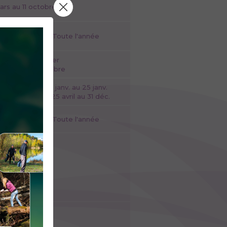
ars au 11 octobre
Toute l'année
anvier au 25 janvier
vril au 31 décembre
1er janv. au 25 janv.
et 25 avril au 31 déc.
avril
Toute l'année
Toute l'année
on autorisée