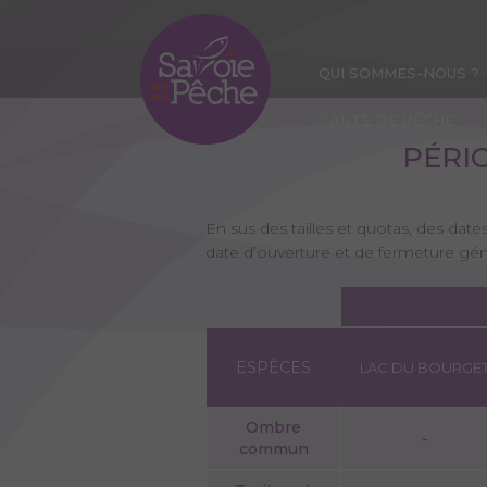
Aller
au
contenu
QUI SOMMES-NOUS ?
principal
CARTE DE PÊCHE
PÉRI
En sus des tailles et quotas, des date
date d’ouverture et de fermeture ge
ESPÈCES
LAC DU BOURGE
Ombre
-
commun