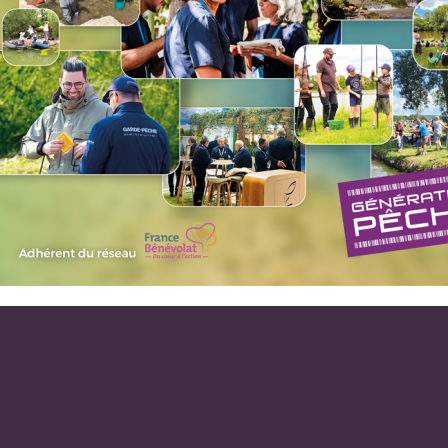
.
1er juillet au 11 octobre
1er juil
Pêche non autorisée
ESPACE GARDES PÊCHE
ESPACE ÉLUS
ÉGALES