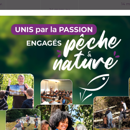
v.
14 m
14 mars au
11 octobre
7 février au 1er nov.
.
25 avril au
1er j
c.
11 octobre
et 25 a
6 juin au
11 octobre
rs
1er janv. au 29 mars
c.
et 30 mai au 31 déc.
l
1er janv. au 14 mars et 25 
c.
au 31 déc.
14 mars au
11 octobre
(des torrents, pattes blanches, rouges ou grêles) Pêche n