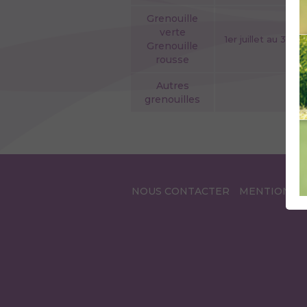
Grenouille
verte
1er juillet au 31 déc
Grenouille
rousse
Autres
grenouilles
NOUS CONTACTER
MENTIONS L