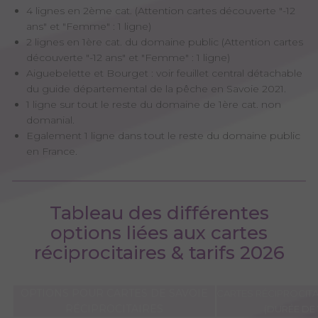
4 lignes en 2ème cat. (Attention cartes découverte "-12
ans" et "Femme" : 1 ligne)
2 lignes en 1ère cat. du domaine public (Attention cartes
découverte "-12 ans" et "Femme" : 1 ligne)
Aiguebelette et Bourget : voir feuillet central détachable
du guide départemental de la pêche en Savoie 2021.
1 ligne sur tout le reste du domaine de 1ère cat. non
domanial.
Egalement 1 ligne dans tout le reste du domaine public
en France.
Tableau des différentes
options liées aux cartes
réciprocitaires & tarifs 2026
OPTIONS POUR CARTES DE SAVOIE
CARTES RÉCIPROCIT
RÉCIPROCITAIRES
(DURÉE DE 