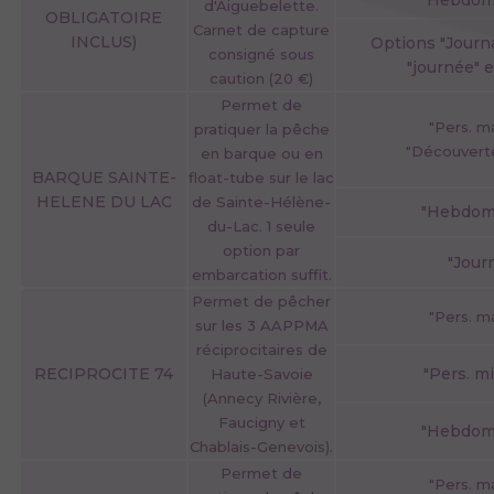
"Hebdom
d'Aiguebelette.
OBLIGATOIRE
Carnet de capture
INCLUS)
Options "Journa
consigné sous
"journée" 
caution (20 €)
Permet de
"Pers. m
pratiquer la pêche
"Découvert
en barque ou en
BARQUE SAINTE-
float-tube sur le lac
HELENE DU LAC
de Sainte-Hélène-
"Hebdom
du-Lac. 1 seule
option par
"Jour
embarcation suffit.
Permet de pêcher
"Pers. m
sur les 3 AAPPMA
réciprocitaires de
RECIPROCITE 74
"Pers. m
Haute-Savoie
(Annecy Rivière,
Faucigny et
"Hebdom
Chablais-Genevois).
Permet de
"Pers. m