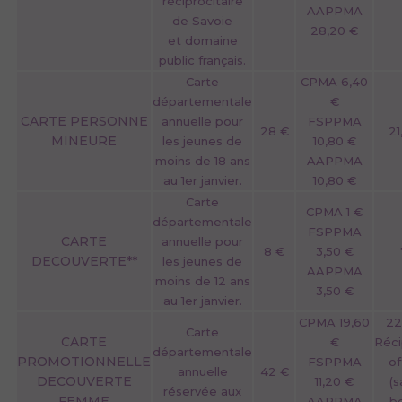
réciprocitaire
AAPPMA
de Savoie
28,20 €
et domaine
public français.
Carte
CPMA 6,40
départementale
€
CARTE PERSONNE
annuelle pour
FSPPMA
28 €
21
MINEURE
les jeunes de
10,80 €
moins de 18 ans
AAPPMA
au 1er janvier.
10,80 €
Carte
CPMA 1 €
départementale
FSPPMA
CARTE
annuelle pour
8 €
3,50 €
DECOUVERTE**
les jeunes de
AAPPMA
moins de 12 ans
3,50 €
au 1er janvier.
CPMA 19,60
22
Carte
CARTE
€
Réci
départementale
PROMOTIONNELLE
FSPPMA
of
annuelle
42 €
DECOUVERTE
11,20 €
(s
réservée aux
FEMME
AAPPMA
b