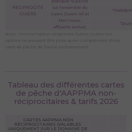
pratiquer la pêche
RECIPROCITE
sur l'ensemble du
"Hebdom
GUIERS
Guiers (Guiers Vif et
Mort inclus,
"Jour
affluents exclus).
Nota : Hormis l'option réciprocité Guiers, toutes ces
options ne peuvent être prise qu'en complément d'une
carte de pêche de Savoie exclusivement.
Tableau des différentes cartes
de pêche d'AAPPMA non-
réciprocitaires & tarifs 2026
CARTES AAPPMA NON
TARIFS SI
RÉCIPROCITAIRES (VALABLES
UNIQUEMENT SUR LE DOMAINE DE
VOUS