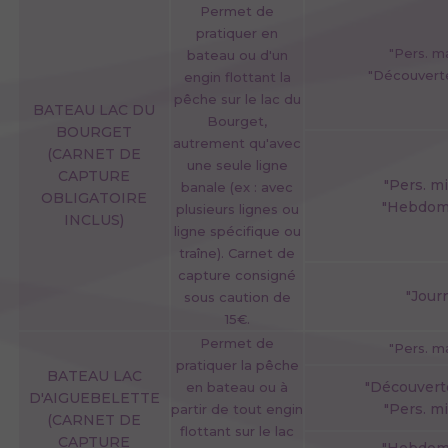
Permet de
pratiquer en
"Pers. m
bateau ou d'un
"Découvert
engin flottant la
pêche sur le lac du
BATEAU LAC DU
Bourget,
BOURGET
autrement qu'avec
(CARNET DE
une seule ligne
CAPTURE
"Pers. m
banale (ex : avec
OBLIGATOIRE
"Hebdom
plusieurs lignes ou
INCLUS)
ligne spécifique ou
traîne). Carnet de
capture consigné
"Jour
sous caution de
15€.
Permet de
"Pers. m
pratiquer la pêche
BATEAU LAC
"Découver
en bateau ou à
D'AIGUEBELETTE
"Pers. m
partir de tout engin
(CARNET DE
flottant sur le lac
CAPTURE