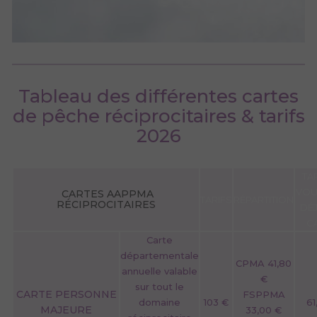
Tableau des différentes cartes
de pêche réciprocitaires & tarifs
2026
TAR
VOU
CARTES AAPPMA
TARIFS
RÉPARTITION
RÉCIPROCITAIRES
DÉ
C
Carte
départementale
CPMA 41,80
annuelle valable
€
sur tout le
CARTE PERSONNE
FSPPMA
domaine
103 €
61
MAJEURE
33,00 €