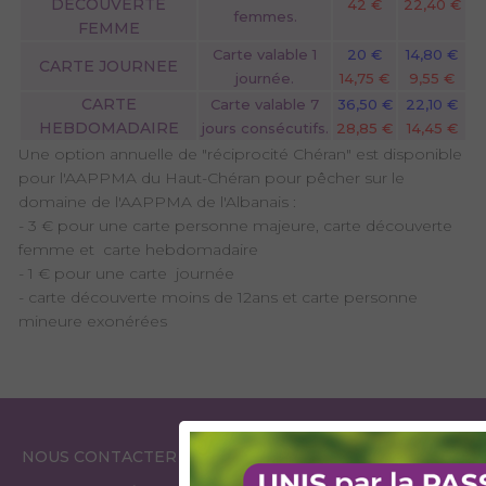
DECOUVERTE
42 €
22,40 €
femmes.
FEMME
Carte valable 1
20 €
14,80 €
CARTE JOURNEE
journée.
14,75 €
9,55 €
CARTE
Carte valable 7
36,50 €
22,10 €
HEBDOMADAIRE
jours consécutifs.
28,85 €
14,45 €
Une option annuelle de "réciprocité Chéran" est disponible
pour l'AAPPMA du Haut-Chéran pour pêcher sur le
domaine de l'AAPPMA de l'Albanais :
- 3 € pour une carte personne majeure, carte découverte
femme et carte hebdomadaire
- 1 € pour une carte journée
- carte découverte moins de 12ans et carte personne
mineure exonérées
ESPACE
ESPACE
NOUS CONTACTER
GARDES PÊCHE
ÉLUS