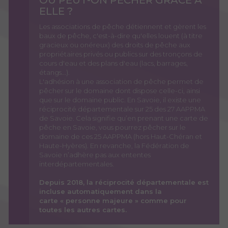
OÙ PEUT-ON PÊCHER GRÂCE À
ELLE ?
Les associations de pêche détiennent et gèrent les
baux de pêche, c'est-à-dire qu'elles louent (à titre
gracieux ou onéreux) des droits de pêche aux
propriétaires privés ou publics sur des tronçons de
cours d'eau et des plans d'eau (lacs, barrages,
étangs...).
L'adhésion à une association de pêche permet de
pêcher sur le domaine dont dispose celle-ci, ainsi
que sur le domaine public. En Savoie, il existe une
réciprocité départementale sur 25 des 27 AAPPMA
de Savoie. Cela signifie qu’en prenant une carte de
pêche en Savoie, vous pourrez pêcher sur le
domaine de ces 25 AAPPMA (hors Haut-Chéran et
Haute-Hyères). En revanche, la Fédération de
Savoie n’adhère pas aux ententes
interdépartementales.
Depuis 2018, la réciprocité départementale est
incluse automatiquement dans la
carte « personne majeure » comme pour
toutes les autres cartes.