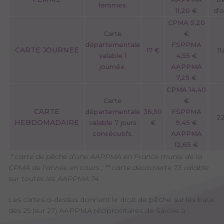
femmes.
11,20 €
d'o
CPMA 5,20
Carte
€
départementale
FSPPMA
CARTE JOURNEE
17 €
11
valable 1
4,55 €
journée.
AAPPMA
7,25 €
CPMA 14,40
Carte
€
CARTE
départementale
36,50
FSPPMA
22
HEBDOMADAIRE
valable 7 jours
€
9,45 €
consécutifs.
AAPPMA
12,65 €
* carte de pêche d'une AAPPMA en France munie de la
CPMA de l'année en cours ; ** carte découverte 73 valable
sur toutes les AAPPMA 74
Les cartes ci-dessus donnent le droit de pêche sur les baux
des 25 (sur 27) AAPPMA réciprocitaires de Savoie à :