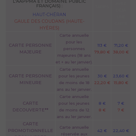
L'AAPPMA ET DOMAINE PUBLIC
AVEZ
FRANÇAIS) :
TARIFS
DÉJÀ
HAUT-CHÉRAN
UNE
GAULE DES COUDANS (HAUTE-
CARTE
HYÈRES)
Carte annuelle
pour les
CARTE PERSONNE
113 €
71,20 €
personnes
MAJEURE
79,80 €
38,00 €
majeures (18 ans
et + au 1er janvier).
Carte annuelle
CARTE PERSONNE
pour les jeunes
30 €
23,60 €
MINEURE
de moins de 18
22,20 €
15,80 €
ans au 1er janvier.
Carte annuelle
CARTE
pour les jeunes
8 €
7 €
DECOUVERTE**
de moins de 12
8 €
7 €
ans au 1er janvier.
CARTE
Carte annuelle
PROMOTIONNELLE
42 €
22,40 €
réservée aux