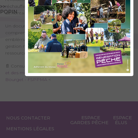
réchauffement du lac, baisse du zooplancton, concurrence
>>
POPIN
alimentaire, adaptation des réglementations de pêche…
Un document accessible qui permet de mieux
comprendre les enjeux actuels autour de cette espèce
emblématique du lac du Bourget et les mesures de
gestion mises en place pour préserver durablement la
ressource.
📄 Consulter le document : >
Porté à connaissance du suivi
et des mesures de gestion relatifs au lavaret sur le lac du
Bourget - FSPPMA
<
ESPACE
ESPACE
NOUS CONTACTER
GARDES PÊCHE
ÉLUS
MENTIONS LÉGALES