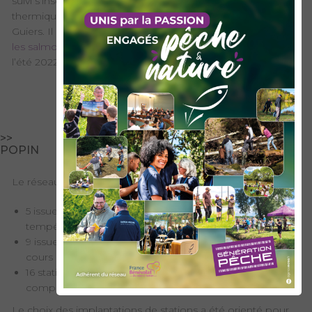
suivi s’inscrit dans une volonté de mieux connaître le profil
thermique sur le long terme des cours d’eau du bassin du
Guiers. Il complète
l’étude des Refuges thermiques pour
les salmonidés
réalisée par Scimabio Interface au cours de
l’été 2022.
LA MISE EN ŒUVRE
>>
POPIN
Le réseau du SIAGA se compose de 30 stations dont :
5 issues de l’observatoire départemental de la
température des cours d’eau de la FSPPMA
9 issues du suivi départemental de la température des
cours d’eau de la FDAAPPMA 38,
16 stations créées et gérées par le SIAGA pour
compléter ces réseaux existants.
Le choix des implantations de stations a été orienté pour