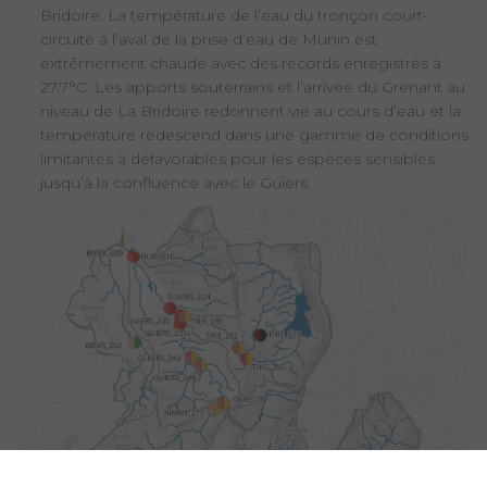
Bridoire. La température de l’eau du tronçon court-
circuité à l’aval de la prise d’eau de Munin est
extrêmement chaude avec des records enregistrés à
27.7°C. Les apports souterrains et l’arrivée du Grenant au
niveau de La Bridoire redonnent vie au cours d’eau et la
température redescend dans une gamme de conditions
limitantes à défavorables pour les espèces sensibles
jusqu’à la confluence avec le Guiers.