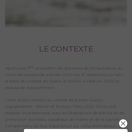
LE CONTEXTE
ère
Après une 1
acquisition de données de température au
cours de la période estivale 2020 sur 21 stations pour faire
le bilan du contrat de rivière, le SIAGA a initié en 2022 un
réseau de suivi pérenne.
Cette action inscrite au contrat de bassin Guiers –
Aiguebelette – Bièvre et Truison / Rieu 2022-2024 s’est
réalisée en partenariat avec les fédérations de pêche et de
protection du milieu aquatique de l’Isère et de la Savoie
compte tenu de leur expérience sur cette thématique. Ce