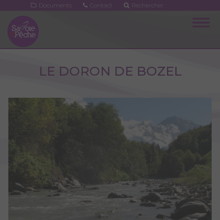
Aller
Documents
Contact
Rechercher
au
Togg
contenu
navig
principal
LE DORON DE BOZEL