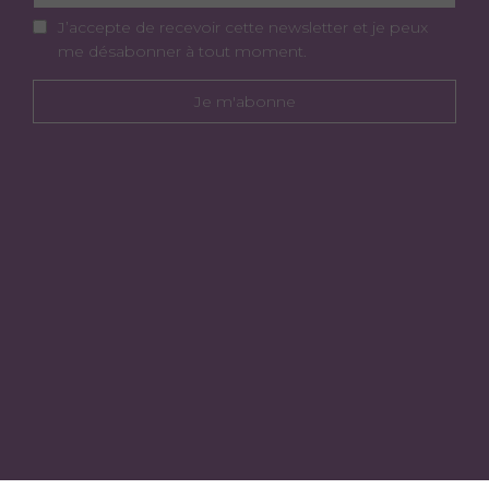
J’accepte de recevoir cette newsletter et je peux
me désabonner à tout moment.
Je m'abonne