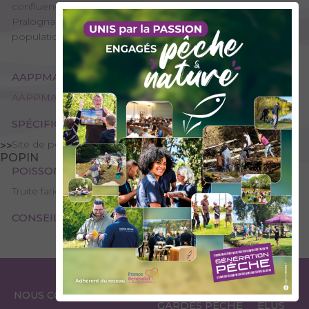
confluence entre les Dorons de Champagny et de
Pralognan. Ses eaux froides et rapides abritent une
population de truites fario qui se reproduit naturellement.
AAPPMA GESTIONNAIRE
AAPPMA de Moutiers - La Gaule Tarine
SPÉCIFICITÉS
Site de pêche - 1ère catégorie
>>
POPIN
POISSONS PRÉSENTS
Truite fario
CONSEILS DE PÊCHE
ESPACE
ESPACE
NOUS CONTACTER
GARDES PÊCHE
ÉLUS