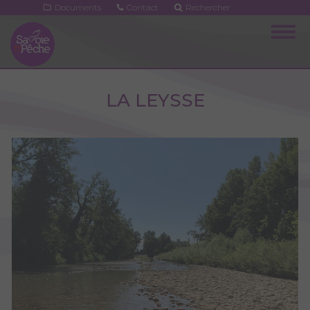
Aller
Documents
Contact
Rechercher
au
Togg
contenu
navig
principal
LA LEYSSE