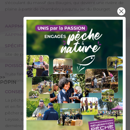
s'écoulant du massif des Bauges, qui devient une rivière de
plaine à partir de Chambéry jusqu'au lac du Bourget.
AAPPMA GESTIONNAIRE
AAPPMA de Chambéry - Les Pêcheurs Chambériens
SPÉCIFICITÉS
Site de pêche - 1ère catégorie
POISSONS PRÉSENTS
Truite fario, Truite arc-en-ciel, Chevesne, Barbeau, Petits
>>
poissons blancs, Truite lacustre
POPIN
CONSEILS DE PÊCHE
La pêche sur le bas de la Leysse est très bonne en début
et en fin de saison pour les lacustres. Elles pourront se
pêcher plutôt au leurre et au mort manié. Sur la Haute-
Leysse, on touvera surtout de la fario sauvage : cette
dernière pourra se pêcher au toc en début de saison.