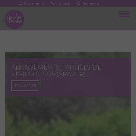
Aller
Documents
Contact
Rechercher
au
Togg
contenu
navig
principal
ABAISSEMENTS PARTIELS DE
VERBOIS 2025 (APAVER)
11/04/2025