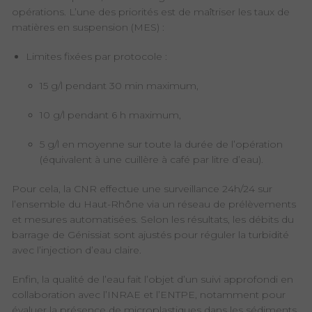
opérations. L’une des priorités est de maîtriser les taux de
matières en suspension (MES) :
Limites fixées par protocole :
15 g/l pendant 30 min maximum,
10 g/l pendant 6 h maximum,
5 g/l en moyenne sur toute la durée de l’opération
(équivalent à une cuillère à café par litre d’eau).
Pour cela, la CNR effectue une surveillance 24h/24 sur
l’ensemble du Haut-Rhône via un réseau de prélèvements
et mesures automatisées. Selon les résultats, les débits du
barrage de Génissiat sont ajustés pour réguler la turbidité
avec l’injection d’eau claire.
Enfin, la qualité de l’eau fait l’objet d’un suivi approfondi en
collaboration avec l’INRAE et l’ENTPE, notamment pour
évaluer la présence de microplastiques dans les sédiments