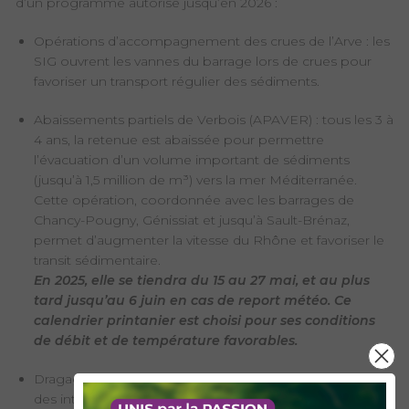
d’un programme autorisé jusqu’en 2026 :
Opérations d’accompagnement des crues de l’Arve : les
SIG ouvrent les vannes du barrage lors de crues pour
favoriser un transport régulier des sédiments.
Abaissements partiels de Verbois (APAVER) : tous les 3 à
4 ans, la retenue est abaissée pour permettre
l’évacuation d’un volume important de sédiments
(jusqu’à 1,5 million de m³) vers la mer Méditerranée.
Cette opération, coordonnée avec les barrages de
Chancy-Pougny, Génissiat et jusqu’à Sault-Brénaz,
permet d’augmenter la vitesse du Rhône et favoriser le
transit sédimentaire.
En 2025, elle se tiendra du 15 au 27 mai, et au plus
tard jusqu’au 6 juin en cas de report météo. Ce
calendrier printanier est choisi pour ses conditions
de débit et de température favorables.
Dragages ponctuels des retenues : lorsque nécessaire,
des interventions mécaniques sont menées pour retirer