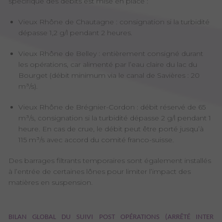
spécifique des débits est mise en place :
Vieux Rhône de Chautagne : consignation si la turbidité
dépasse 1,2 g/l pendant 2 heures.
Vieux Rhône de Belley : entièrement consigné durant
les opérations, car alimenté par l’eau claire du lac du
Bourget (débit minimum via le canal de Savières : 20
m³/s).
Vieux Rhône de Brégnier-Cordon : débit réservé de 65
m³/s, consignation si la turbidité dépasse 2 g/l pendant 1
heure. En cas de crue, le débit peut être porté jusqu’à
115 m³/s avec accord du comité franco-suisse.
Des barrages filtrants temporaires sont également installés
à l’entrée de certaines lônes pour limiter l’impact des
matières en suspension.
BILAN GLOBAL DU SUIVI POST OPÉRATIONS (ARRÊTÉ INTER