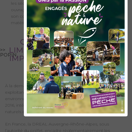
les sédiments, notamment pour garantir la sûreté des
ouvrages. Toutefois, cette option est limitée à cause de
son coût et du manque de débouchés pour les
matériaux extraits.
QUELLES MESURES DE
LIMITATION ET DE SUIVI DES
>>
POPIN
IMPACTS DES APAVER SONT
MISES EN PLACE
À la demande des autorités françaises et suisses, les
exploitants ont réalisé une étude d’impact
environnemental, approuvée après enquête publique en
2016, intégrant des mesures de protection des milieux
naturels et des espèces protégées.
En France, la DREAL Auvergne-Rhône-Alpes, sous
l’autorité du préfet, encadre réglementairement les