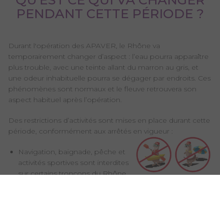
QU’EST CE QUI VA CHANGER
PENDANT CETTE PÉRIODE ?
Durant l'opération des APAVER, le Rhône va
temporairement changer d’aspect : l’eau pourra apparaître
plus trouble, avec une teinte allant du marron au gris, et
une odeur inhabituelle pourra se dégager par endroits. Ces
phénomènes sont normaux et le fleuve retrouvera son
aspect habituel après l’opération.
Des restrictions d’activités sont mises en place durant cette
période, conformément aux arrêtés en vigueur :
Navigation, baignade, pêche et
activités sportives sont interdites
sur certains tronçons du Rhône,
de la frontière suisse jusqu’à Sault-
Brénaz.
Accès interdit aux zones