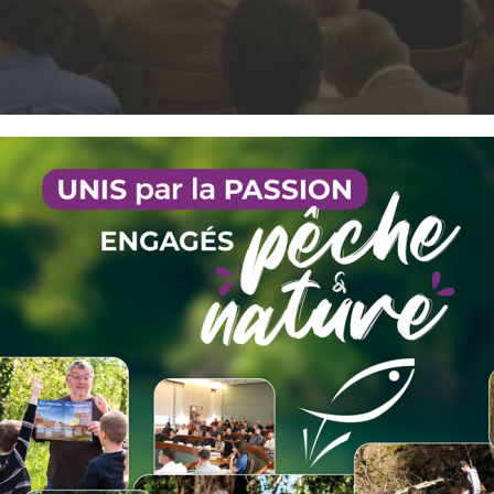
 2026 à 19h à la salle du centre social de Flumet.
dredi 9 janvier 2026 à 20h à la salle des fêtes de St-Thibaud-d
 2026 à 18h30 à la salle des fêtes "joie de vivre" à Arvillard.
vrier 2024 à 19h à la maison de la chasse et de la pêche à St Marti
che 25 janvier 2026 à 9h à la salle François Cachoud de St-Alb
 janvier 2026 à 9h au centre des congrès d'Aix-les-Bains.
r à 18h à la salle des mariages de la mairie de Barby.
26 à 18h à la salle de la Police Municipale d'Aime La Plagne.
i 6 février 2026 à 19h à la salle de réunion de la mairie de Ste
i 7 février 2026 à 9h30 à la salle des fêtes de Beaufort.