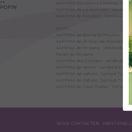
>>
AAPPMA d'Aussois-La Norma : Vendredi 
POPIN
AAPPMA de La Rochette : Vendredi 20
AAPPMA de Moutiers : Vendredi 20 févr
MARS
AAPPMA de Bourg-St-Maurice : Dimanc
AAPPMA de St-Jean-de-Maurienne : Ve
AAPPMA de Modane : Vendredi 6 mars 
Fardel de Modane.
AAPPMA des Echelles : vendredi 6 mars
AAPPMA de Yenne : Vendredi 6 mars 2
AAPPMA de Valloire : Samedi 7 mars à 1
AAPPMA de Valloire : Samedi 7 mars 2
AAPPMA du Haut-Chéran : Dimanche 
NOUS CONTACTER
MENTIONS L