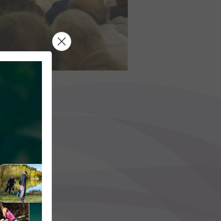
e-Couz.
n de Belleville.
an-de-Montbel.
 Hélène du Lac.