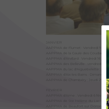
JANVIER
AAPPMA de Flumet : Vendredi 9 janvier
AAPPMA de la Gaule des Coudans : Ven
AAPPMA d'Arvillard : Vendredi 16 janvier
AAPPMA des Belleville : vendredi 16 fé
AAPPMA du lac d'Aiguebelette : Diman
AAPPMA d'Aix-les-Bains : Dimanche 25
AAPPMA de Chambéry : Jeudi 29 janvie
FEVRIER
AAPPMA d'Aime : Vendredi 6 février 20
AAPPMA de Ste Hélène du Lac : Vendred
AAPPMA de Beaufort sur Doron : Samed