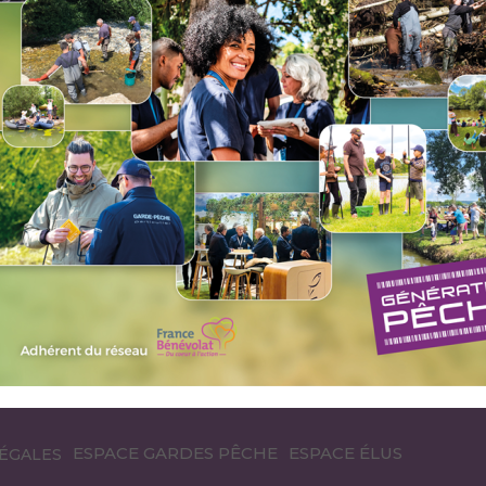
13 février 2026 à 18h à la salle des associations (ancienne écol
 février 2026 à 20h à la Villa Madeleine, place Momlingen de L
ier 2026 à 20h à la salle des fêtes de Moutiers (bâtiment de la m
he 1er mars 2026 à 9h à la salle Galaxie de Bourg-St-Maurice.
ndredi 6 mars 2026 à 18h à la salle Jean-Louis Barrault de St-
2026 à 18h30 à la Mairie de St Michel de Maurienne et le diman
 à 18h30 au 1er étage de la Maison de l'Octroi, 1 place de la Co
026 à 20h30 à la salle des fêtes de Yenne.
8h30 à la salle du Galibier à Valloire.
026 à 10h au siège social de l'AAPPMA, 976 Av. Jules Bianco à U
8 mars à 9h30 au cinéma de Cusy.
ESPACE GARDES PÊCHE
ESPACE ÉLUS
ÉGALES