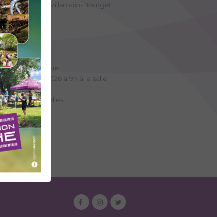
e primaire) de Villarodin-Bourget.
a Rochette.
airie).
Jean-de-Maurienne.
che 8 mars 2026 à 9h à la salle
rderie aux Echelles.
gine..