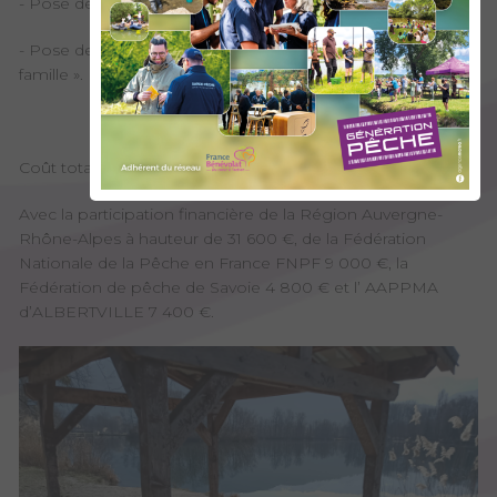
- Pose de 2 tables de pique-nique,
- Pose de la signalétique d’information parcours pêche «
famille ».
Coût total de l'opération : 52 800 €
Avec la participation financière de la Région Auvergne-
Rhône-Alpes à hauteur de 31 600 €, de la Fédération
Nationale de la Pêche en France FNPF 9 000 €, la
Fédération de pêche de Savoie 4 800 € et l’ AAPPMA
d’ALBERTVILLE 7 400 €.