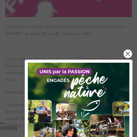
La Savoie compte depuis peu un 6ème parcours pêche
"Famille" au plan d'eau de Grésy-sur-Isère.
Pour obtenir ce label national, la Fédération de Pêche de la
Savoie et l'AAPPMA d'Albertville ont réalisé des
aménagements pour garantir une pêche de qualité pour
tous.
Objet des aménagements :
- Réalisation de 3 pontons de pêche de 6m linéaire chacun
dont 2 pontons accessibles aux personnes à mobilité
réduite (PMR) avec passerelles d’accès et places de
>>
parking réservées,
POPIN