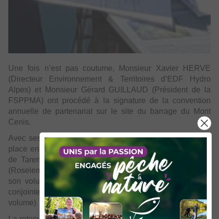
Une fois n’est pas coutume, Monsieur Xavier HERVE
(Directeur Environnement & Territoires d’EDF Hydro
Alpes) et Monsieur Gérard GUILLAUD (Président de la
FSPPMA) ont procédé à la signature de la convention
annuelle de partenariat sur le site du barrage du Mont
Cenis.
Avec ses 315 millions de mètres cube, le Mont Cenis se
place en tête des réservoirs d’altitude, devant son voisin
de Tarentaise (Chevril : 235 millions) et du Beaufortain
(Roselend 185 millions). Depuis sa mise en eau en 1969,
son volume est exploité pour la production d’électricité
ème
conjointement par la France et par l’Italie (1/5
du
volume)
La retenue du Mont Cenis reste aussi un haut lieu pour la