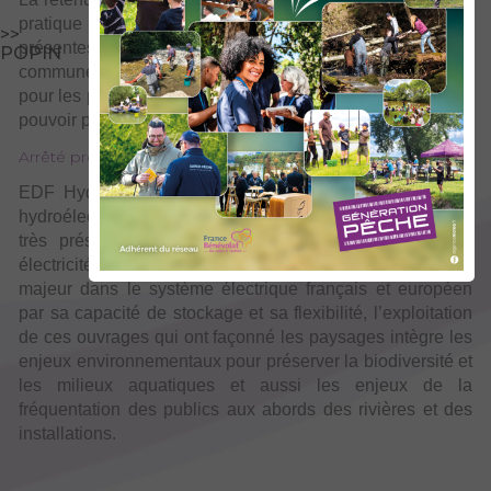
pratique de la pêche en réservoir d’altitude. Les espèces
>>
présentes comme l’omble chevalier, le cristivomer, la truite
POPIN
commune et arc en ciel constituent des atouts indéniables
pour les passionnés, tout comme la particularité unique de
pouvoir pratiquer la pêche à partir d’une embarcation.
Arrêté préfectoral navigation Mont-Cenis
EDF Hydro Alpes exploite près de 100 aménagements
hydroélectriques sur les Alpes du Nord et reste un acteur
très présent sur nos cours d’eau savoyards. L’hydro
ière
électricité, 1
des énergies renouvelables, joue un rôle
majeur dans le système électrique français et européen
par sa capacité de stockage et sa flexibilité, l’exploitation
de ces ouvrages qui ont façonné les paysages intègre les
enjeux environnementaux pour préserver la biodiversité et
les milieux aquatiques
et aussi les enjeux de la
fréquentation des publics aux abords des rivières et des
installations.