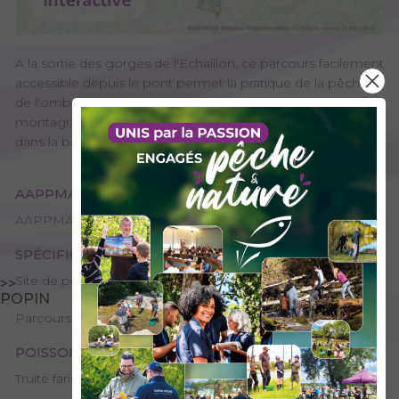
A la sortie des gorges de l'Echaillon, ce parcours facilement
accessible depuis le pont permet la pratique de la pêche
de l'ombre commun dans une rivière torrentueuse de
montagne. Offrez-vous des parties de pêche inoubliables
dans la beauté de ces gorges.
AAPPMA GESTIONNAIRE
AAPPMA d'Aussois / Avrieux - Aussois / Norma Pêche
SPÉCIFICITÉS
Site de pêche - 1ère catégorie
>>
POPIN
Parcours "1 poisson"
POISSONS PRÉSENTS
Truite fario, Ombre commun, Truite arc-en-ciel