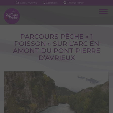
Aller
Documents
Contact
Rechercher
au
Togg
contenu
navig
principal
PARCOURS PÊCHE « 1
POISSON » SUR L’ARC EN
AMONT DU PONT PIERRE
D’AVRIEUX