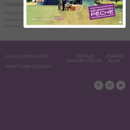
CONSEILS DE PÊCHE
Réglementation spécifique : Toutes techniques. 2
hameçons ou 3 mouches artificielles, sans ardillon. 1
poisson conservé maximum par jour et par pêcheur.
ESPACE
ESPACE
NOUS CONTACTER
GARDES PÊCHE
ÉLUS
MENTIONS LÉGALES