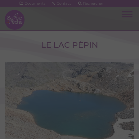
Aller
Documents
Contact
Rechercher
au
Togg
contenu
navig
principal
LE LAC PÉPIN