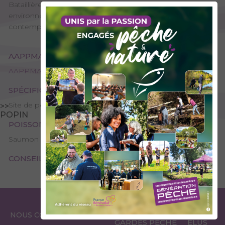
Bataillières. Perché au sommet de la montagne, dans un
environnement très minéral, c'est un lac impressionnant à
contempler et agréable à pêcher.
AAPPMA GESTIONNAIRE
AAPPMA de Modane - La Gaule Mauriennaise
SPÉCIFICITÉS
Site de pêche - 1ère catégorie
>>
POPIN
POISSONS PRÉSENTS
Saumon de fontaine, Cristivomer
CONSEILS DE PÊCHE
ESPACE
ESPACE
NOUS CONTACTER
GARDES PÊCHE
ÉLUS