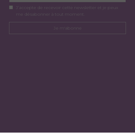
J’accepte de recevoir cette newsletter et je peux
me désabonner à tout moment.
Je m'abonne