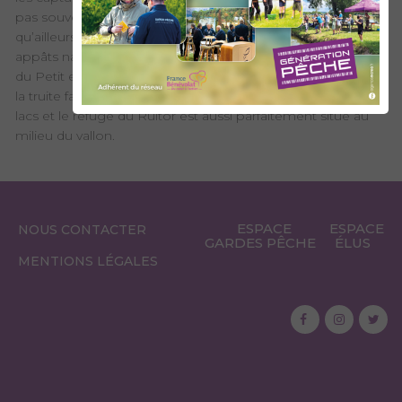
pas souvent les 25 cm. Il convient ici, encore plus
qu’ailleurs, d’utiliser des hameçons sans ardillon, avec des
appâts naturels (teignes) et de ferrer dès la touche. Le lac
du Petit et son petit lac attenant accueillent également de
la truite fario. Le bivouac est possible au bord de tous les
lacs et le refuge du Ruitor est aussi parfaitement situé au
milieu du vallon.
ESPACE
ESPACE
NOUS CONTACTER
GARDES PÊCHE
ÉLUS
MENTIONS LÉGALES