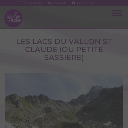
Aller
Documents
Contact
Rechercher
au
Togg
contenu
navig
principal
LES LACS DU VALLON ST
CLAUDE (OU PETITE
SASSIÈRE)