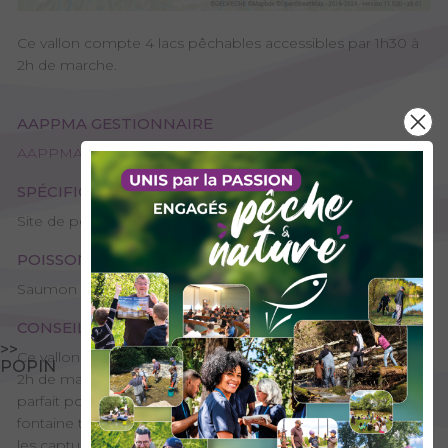
Ce vallon compte 4 lacs pêchables accessibles par 1h30 à
2h de marche.
AAPPMA GESTIONNAIRE
AAPPMA de Bourg-Saint-Maurice - Lacs et Torrents
SPÉCIFICITÉS
Site de pêche - 1ère catégorie
POISSONS PRÉSENTS
Saumon de fontaine, Truite fario
CONSEILS DE PÊCHE
>>
Ce vallon compte 4 lacs pêchables accessibles par 1h30 à
POPIN
2h de marche. Les lacs Noir, Verdet et Longet sont est
parfait pour les novices car ils regorgent de saumons de
fontaine toujours très actifs et près du bord. En revanche, si
les captures sont aisées, les plus gros sujets ne dépassent