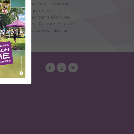
é par les randonneurs qui viennent
llé au pêcheur qui recherche le
elques beaux spécimens à l’arrivée
tre fructueuse car l’activité est assez
aissent peu d’espace pour déplier