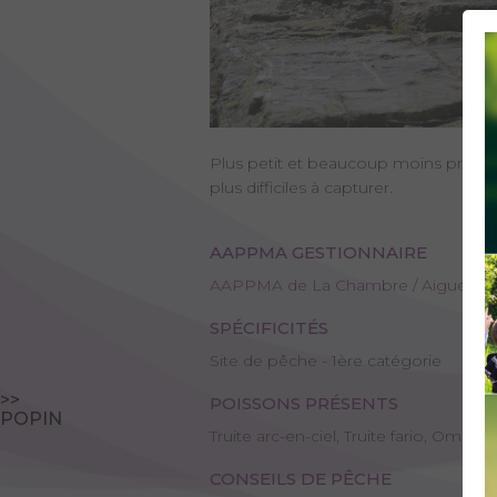
Plus petit et beaucoup moins profond 
plus difficiles à capturer.
AAPPMA GESTIONNAIRE
AAPPMA de La Chambre / Aiguebelle 
SPÉCIFICITÉS
Site de pêche - 1ère catégorie
>>
POISSONS PRÉSENTS
POPIN
Truite arc-en-ciel, Truite fario, Omble 
CONSEILS DE PÊCHE