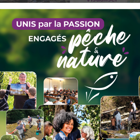
que le Lou, le lac Noir accueille aussi une population d'ombles ch
- L'amicale des Pêcheurs de l'Arc
chevalier