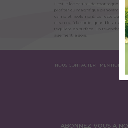
Il est le lac naturel de montagne le 
profiter du magnifique panorama qu’of
calme et l’isolement. Le reste du tem
d’eau ou à la sortie, quand les truites
régulière en surface. En revanche, le
aisément la soie.
NOUS CONTACTER
MENTIONS L
ABONNEZ-VOUS À N