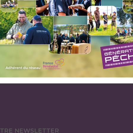
plus rapidement accessible depuis Chambéry. Il est très fréquent
fre le Grand Arc. Durant les week-end d’été, ce lac est déconsei
ps, ce lac est très intéressant pour la pêche et peut réserver qu
 chassent les vairons : à vos vairons ! La pêche à la mouche peut ê
s lancers seront plutôt techniques, les berges souvent pentues l
ESPACE GARDES PÊCHE
ESPACE ÉLUS
ÉGALES
OTRE NEWSLETTER