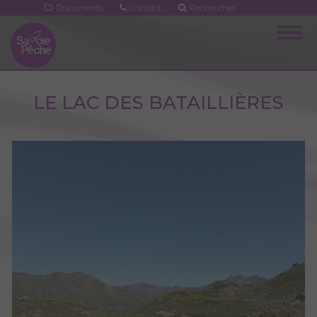
Aller
Documents
Contact
Rechercher
au
Togg
contenu
navig
principal
LE LAC DES BATAILLIÈRES