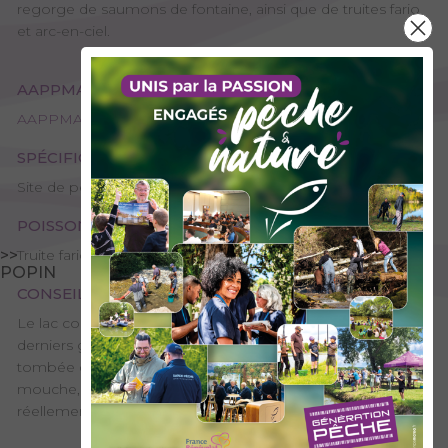
regorge de saumons de fontaine, ainsi que de truites fario
et arc-en-ciel.
AAPPMA GESTIONNAIRE
AAPPMA de Modane - La Gaule Mauriennaise
SPÉCIFICITÉS
Site de pêche - 1ère catégorie
POISSONS PRÉSENTS
>>
Truite fario, Truite arc-en-ciel, Omble chevalier
POPIN
CONSEILS DE PÊCHE
Le lac comporte beaucoup de saumons de fontaine ! Ces
derniers gobent surtout en milieu de journée et à la
tombée du soir. C'est un très bon spot pour pêcher à la
mouche, même pour les débutants qui pourront
réellement se faire plaisir.