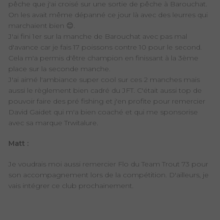
pêche que j'ai croisé sur une sortie de pêche à Barouchat.
On les avait même dépanné ce jour là avec des leurres qui
marchaient bien
😊.
J'ai fini 1er sur la manche de Barouchat avec pas mal
d'avance car je fais 17 poissons contre 10 pour le second.
Cela m'a permis d'être champion en finissant à la 3ème
place sur la seconde manche.
J'ai aimé l'ambiance super cool sur ces 2 manches mais
aussi le règlement bien cadré du JFT. C'était aussi top de
pouvoir faire des pré fishing et j'en profite pour remercier
David Gaidet qui m'a bien coaché et qui me sponsorise
avec sa marque Trwitalure.
Matt :
Je voudrais moi aussi remercier Flo du Team Trout 73 pour
son accompagnement lors de la compétition. D'ailleurs, je
vais intégrer ce club prochainement.