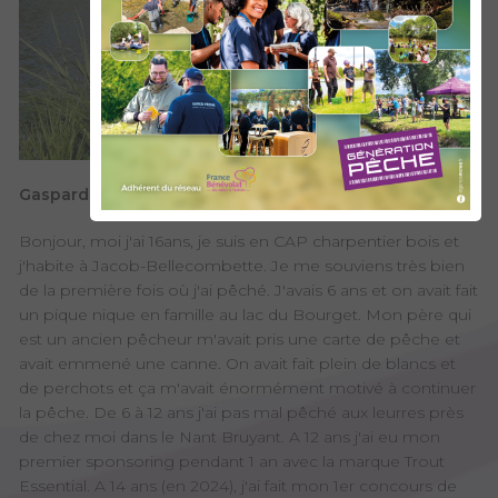
Gaspard :
Bonjour, moi j'ai 16ans, je suis en CAP charpentier bois et
j'habite à Jacob-Bellecombette. Je me souviens très bien
de la première fois où j'ai pêché. J'avais 6 ans et on avait fait
un pique nique en famille au lac du Bourget. Mon père qui
est un ancien pêcheur m'avait pris une carte de pêche et
avait emmené une canne. On avait fait plein de blancs et
de perchots et ça m'avait énormément motivé à continuer
la pêche. De 6 à 12 ans j'ai pas mal pêché aux leurres près
de chez moi dans le Nant Bruyant. A 12 ans j'ai eu mon
premier sponsoring pendant 1 an avec la marque Trout
Essential. A 14 ans (en 2024), j'ai fait mon 1er concours de