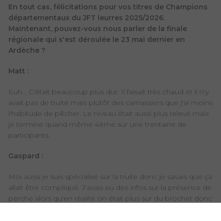
En tout cas, félicitations pour vos titres de Champions
départementaux du JFT leurres 2025/2026.
Maintenant, pouvez-vous nous parler de la finale
régionale qui s'est déroulée le 23 mai dernier en
Ardèche ?
Matt :
Euh... C'était beaucoup plus dur. Il faisait très chaud et il n'y
avait pas de truite mais plutôt des carnassiers que j'ai moins
l'habitude de pêcher. Le niveau était aussi plus relevé mais
je termine quand même 4ème sur une trentaine de
participants.
Gaspard :
Moi aussi je suis spécialisé sur la truite donc je savais que ça
allait être compliqué. J'avais eu des infos sur la présence de
perche alors qu'en réalité on était plus sur du brochet donc
mon matériel n'était pas très adapté et mon fluorocarbone
trop petit. Cela m'a couté une casse et puis j'en décroche