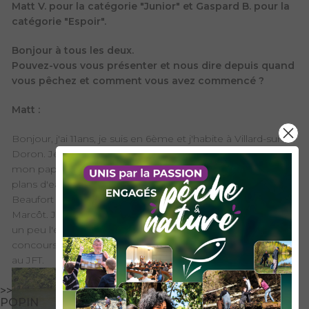
Matt V. pour la catégorie "Junior" et Gaspard B. pour la
catégorie "Espoir".
Bonjour à tous les deux.
Pouvez-vous vous présenter et nous dire depuis quand
vous pêchez et comment vous avez commencé ?
Matt :
Bonjour, j'ai 11ans, je suis en 6ème et j'habite à Villard-sur-
Doron. Je fais du ski et je pêche depuis que j'ai 5 ans car j'ai
mon papa et mon grand père qui pêchent. Je pêche aux
plans d'eau de l'Infernet à Hauteluce et de Marcôt à
Beaufort principalement la truite et aussi la perche à
Marcôt. Je pêche aux leurres ou au bouchon. J'avais déjà
un peu l'esprit de compétiteur car j'ai fait plusieurs
concours à l'Infernet et c'est ce qui m'a motivé à m'inscrire
au JFT.
>>
POPIN