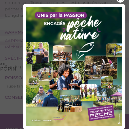
nombreux affluents piscicoles. Il est plus intéressant à
pêcher sur sa partie amont en direction de St François
Longchamp, parce qu'elle est plus poissoneuse.
AAPPMA GESTIONNAIRE
AAPPMA de La Chambre / Aiguebelle - L'amicale des
Pêcheurs de l'Arc
SPÉCIFICITÉS
>>
Site de pêche - 1ère catégorie
POPIN
POISSONS PRÉSENTS
Truite fario
CONSEILS DE PÊCHE