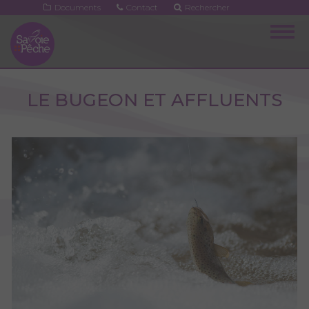
Aller
Documents
Contact
Rechercher
au
Togg
contenu
navig
principal
LE BUGEON ET AFFLUENTS