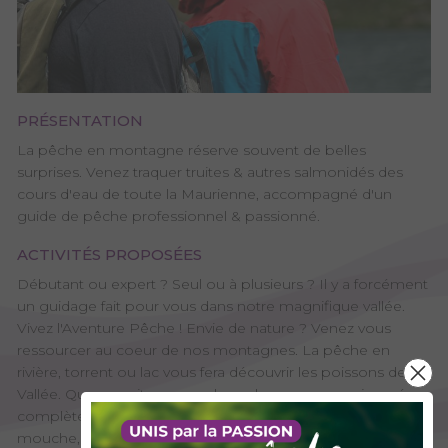
PRÉSENTATION
La pêche en montagne réserve souvent de belles
surprises. Venez traquer truites & autres salmonidés des
cours d'eau de toute la Maurienne, accompagné d'un
guide de pêche professionnel & passionné.
ACTIVITÉS PROPOSÉES
Débutant ou expert ? Seul ou à plusieurs ? Il y a forcément
un guidage fait pour vous dans notre magnifique vallée.
Vivez l'Aventure Pêche ! Envie de nature ? Venez vous
ressourcer au coeur de nos montagnes. La pêche en
rivière, torrent ou lac vous fera découvrir les poissons de la
Vallée. Que ce soit pour quelques heures ou une journée
complète, l'aventure promet d'être inoubliable. A la
mouche, au leurre ou au toc, initiez vous ou perfectionnez