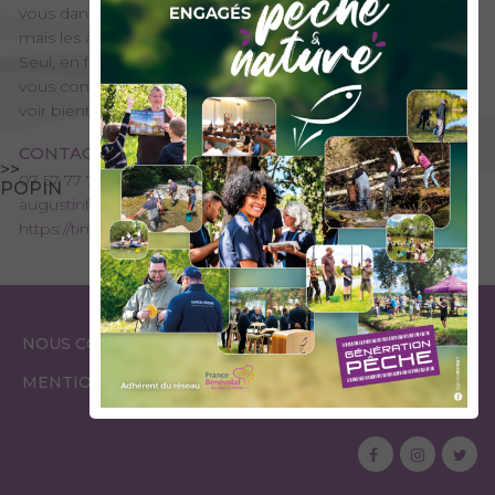
vous dans la technique de votre choix. Les poissons sont là,
mais les attraper, c'est tout un art et c'est mon métier !
Seul, en famille, ou entre amis, trouvez la prestation qui
vous convient sur mon site tintin-fishing.fr. J'espère vous
voir bientôt. A plus, au bord de l'eau !
CONTACT
>>
07 57 77 74 65
POPIN
augustinfeller9@gmail.com
https://tintin-fishing.fr/
ESPACE
ESPACE
NOUS CONTACTER
GARDES PÊCHE
ÉLUS
MENTIONS LÉGALES