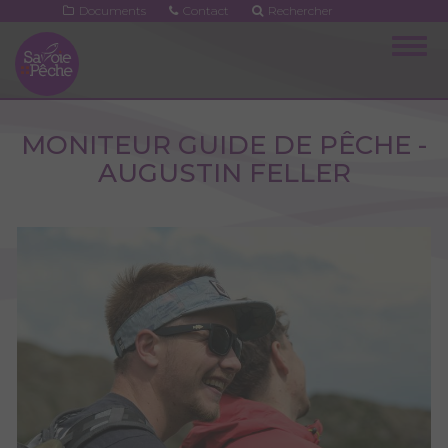
Aller
Documents
Contact
Rechercher
au
Togg
contenu
navig
principal
MONITEUR GUIDE DE PÊCHE -
AUGUSTIN FELLER