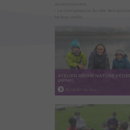
environnement.
• La connaissance du rôle des associ
loi leur confie.
ATELIER PÊCHE NATURE FÉDÉ
(APNF)
Accéder au lieu