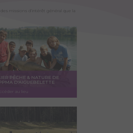
des missions d’intérêt général que la
IER PÊCHE & NATURE DE
APPMA D'AIGUEBELETTE
ccéder au lieu