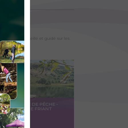
onnels
é d’être conseillé et guidé sur les
ITEUR GUIDE DE PÊCHE -
N-CHRISTOPHE FRIANT
OIEFISHING)
ccéder au lieu