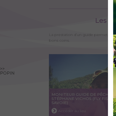
Les m
La prestation d’un guide permet au d
bons coins.
>>
POPIN
MONITEUR GUIDE DE PÊCHE -
STÉPHANE VICHOS (FLY FISHI
SAVOIE)
Accéder au lieu