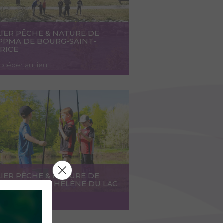
IER PÊCHE & NATURE DE
APPMA DE BOURG-SAINT-
RICE
ccéder au lieu
IER PÊCHE & NATURE DE
PPMA DE STE HÉLÈNE DU LAC
ccéder au lieu