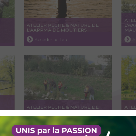
ATEL
ATELIER PÊCHE & NATURE DE
L'A
L'AAPPMA DE MOÛTIERS
MAU
Accéder au lieu
A
ATELIER PÊCHE & NATURE DE
ATEL
L'AAPPMA D'AIX-LES-BAINS
L'AA
Accéder au lieu
A