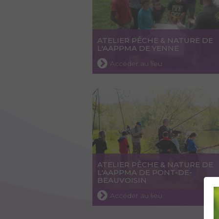
ATELIER PÊCHE & NATURE DE
L'AAPPMA DE YENNE
Accéder au lieu
ATELIER PÊCHE & NATURE DE
L'AAPPMA DE PONT-DE-
BEAUVOISIN
Accéder au lieu