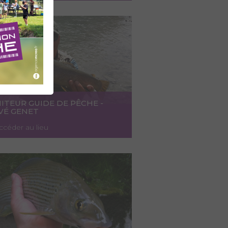
ITEUR GUIDE DE PÊCHE -
VÉ GENET
ccéder au lieu