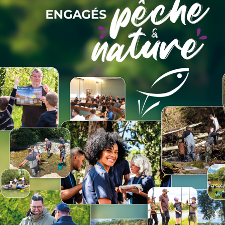
oniteurs guides de pêche professi
ébutant de progresser rapidement mais aussi au pêcheur confirm
MONITEUR GUIDE DE PÊCHE -
MON
NG
ROMAIN JACQUOT (ROJA
JEA
FISHING)
(SAV
Accéder au lieu
A