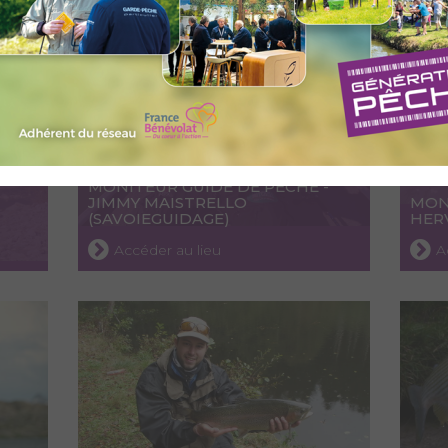
MONITEUR GUIDE DE PÊCHE -
JIMMY MAISTRELLO
MON
(SAVOIEGUIDAGE)
HER
Accéder au lieu
A