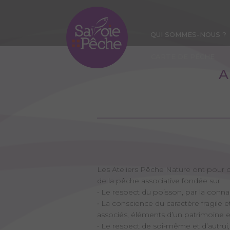
Aller
au
contenu
QUI SOMMES-NOUS ?
principal
CARTE DE PÊCHE
A
Les Ateliers Pêche Nature ont pour o
de la pêche associative fondée sur :
• Le respect du poisson, par la conn
• La conscience du caractère fragile e
associés, éléments d’un patrimoine en
• Le respect de soi-même et d’autrui,