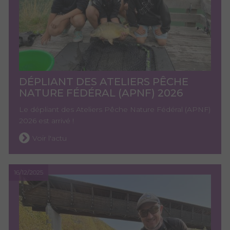
DÉPLIANT DES ATELIERS PÊCHE
NATURE FÉDÉRAL (APNF) 2026
Le dépliant des Ateliers Pêche Nature Fédéral (APNF)
2026 est arrivé !
Voir l'actu
16/12/2025