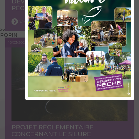
DEVENU UN VÉRITABLE PÔLE
PÊCHE
Voir l'actu
>>
POPIN
10/03/2026
PROJET RÉGLEMENTAIRE
CONCERNANT LE SILURE