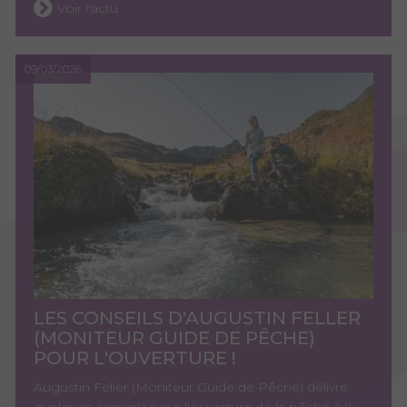
Voir l'actu
09/03/2026
LES CONSEILS D'AUGUSTIN FELLER
(MONITEUR GUIDE DE PÊCHE)
POUR L'OUVERTURE !
Augustin Feller (Moniteur Guide de Pêche) délivre
quelques conseils pour l'ouverture de la pêche à la