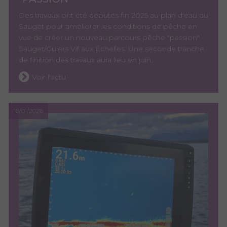
Des travaux ont été débutés fin 2025 au plan d'eau du
Sauget pour améliorer les conditions de pêche en
vue de créer un nouveau parcours pêche "passion"
Sauget/Guiers Vif aux Échelles. Une seconde tranche
de finition des travaux aura lieu en juin.
Voir l'actu
16/01/2026