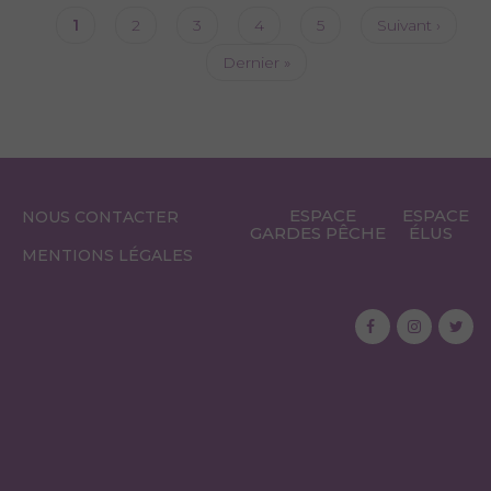
PAGINATION
Page
1
Page
2
Page
3
Page
4
Page
5
Page
Suivant ›
actuelle
suivante
Dernière
Dernier »
page
ESPACE
ESPACE
NOUS CONTACTER
GARDES PÊCHE
ÉLUS
MENTIONS LÉGALES