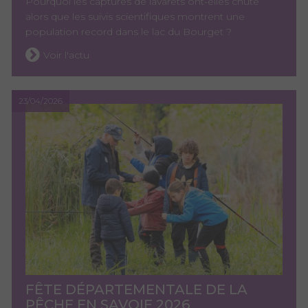
Pourquoi les captures de lavarets ont-elles chuté
alors que les suivis scientifiques montrent une
population record dans le lac du Bourget ?
Voir l'actu
23/04/2026
FÊTE DÉPARTEMENTALE DE LA
PÊCHE EN SAVOIE 2026