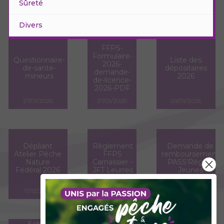
Sûreté
Divers
FFPS-
Formulaire-
Questionnaire-
Liste des
2026-
de-sante-
dépositaires
demande-
mineurs
2026
de-licence-
2026-PDF
27/01/2026
27/01/2026
09/01/2026
Dépliant
Règlement
Demande de
Atelier Pêche
FFPS
remboursement
Nature
Carnassier -
PASS'Région
Fédéral 2026
JFT Leurres
Jeunes
17/12/2025
02/09/2025
04/03/2025
Rapport de
Schéma