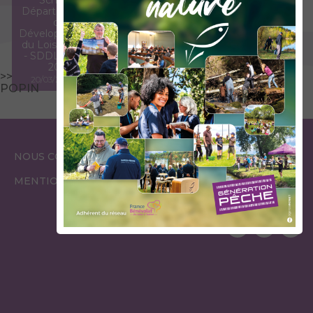
l'étude sur les
Départemental
retombées
de
économiques
Développement
de la pêche
du Loisir Pêche
au lac du
- SDDLP 2021-
Bourget -
2025
07/2014
>>
20/03/2022
05/06/2017
POPIN
ESPACE
ESPACE
NOUS CONTACTER
GARDES PÊCHE
ÉLUS
MENTIONS LÉGALES