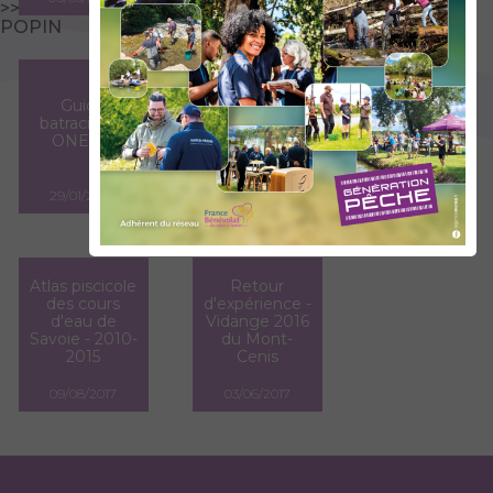
>>
POPIN
Etude de
l'état
écologique
Suivi de la
et des
truite lacustre
Guide
potentiels
sur le bassin
batraciens -
piscicoles
versant du
ONEMA
des lacs
Bourget
Blanc,
(2011-2017)
Verdet et
29/01/2020
05/11/2019
16/11/2018
Noir
Atlas piscicole
Retour
des cours
d'expérience -
d'eau de
Vidange 2016
Savoie - 2010-
du Mont-
2015
Cenis
09/08/2017
03/06/2017