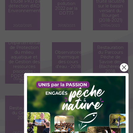
Etude PKD par
truite lacustre
pollution
détection d'ADN
sur le bassin
2022 par la
Environnemental
versant du
DDT73
Bourget
(2018-2021)
20/02/2025
31/05/2023
07/04/2023
Plan
Départemental
de Protection
Restauration
du milieu
Observatoire
du Parcours
aquatique et
thermique
Pêche de
de Gestion des
des cours
Savoie des
ressources
d'eau - 2018
Blachères -
piscicoles -
2018
PDPG 2020-
09/02/2021
06/03/2020
06/03/2020
2025
Restauration
Restauration
du Bras de
Restauration
du Gelon -
l'Eglise à
du Glandon
2019
Hauteville -
aval - 2019
2017
06/03/2020
06/03/2020
06/03/2020