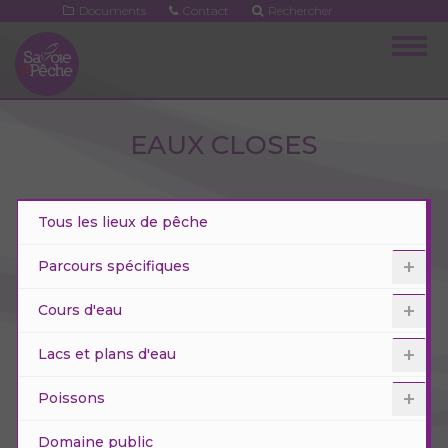
Aller
Documents
Contact
Rechercher
au
Togg
contenu
navig
principal
EAUX CLOSES
Tous les lieux de pêche
Parcours spécifiques
Cours d'eau
Lacs et plans d'eau
Poissons
Domaine public