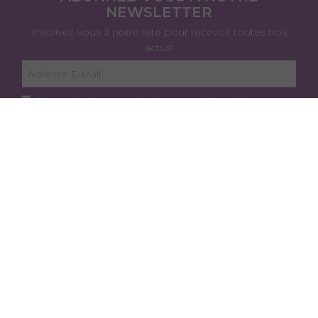
NEWSLETTER
Inscrivez-vous à notre liste pour recevoir toutes nos
actus!
J’accepte de recevoir cette newsletter et je peux
me désabonner à tout moment.
Je m'abonne