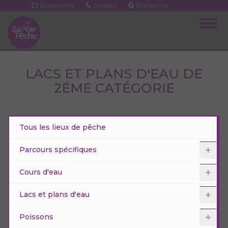
Aller
Documents
Contact
Rechercher
au
Togg
contenu
navig
principal
LACS ET PLANS D'EAU DE
2ÉME CATÉGORIE
Tous les lieux de pêche
Parcours spécifiques
Cours d'eau
Lacs et plans d'eau
Poissons