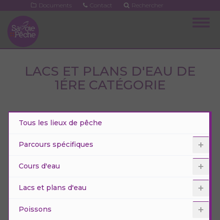
Aller
Documents
Contact
Rechercher
au
Togg
contenu
navig
principal
LACS ET PLANS D'EAU DE
1ÉRE CATÉGORIE
Tous les lieux de pêche
Parcours spécifiques
Cours d'eau
Lacs et plans d'eau
Poissons