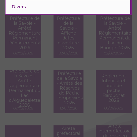
Divers
Préfecture de
Préfecture
Préfecture de
la Savoie -
de la
la Savoie -
Arrêté
Savoie -
Arrêté
Réglementaire
Affiche
Réglementaire
Permanent
dates
Permanent du
Départemental
ouverture
Lac du
2026
2026
Bourget 2026
02/02/2026
02/02/2026
02/02/2026
Préfecture de
Préfecture
la Savoie -
Réglement
de la Savoie
Arrêté
Intérieur et
- Arrêté des
Réglementaire
droit de
Réserves
Permanent du
pêche
de Pêche
Lac
Barouchat
Temporaires
d'Aiguebelette
2026
2026
2026
02/02/2026
12/01/2026
08/01/2026
Arrêté
Arrêté
interpréfectoral
préfectoral
de mise en