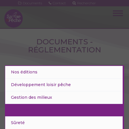
Aller
Documents
Contact
Rechercher
au
Togg
contenu
navig
principal
DOCUMENTS -
RÉGLEMENTATION
Nos éditions
Développement loisir pêche
Gestion des milieux
RÉGLEMENTATION
Sûreté