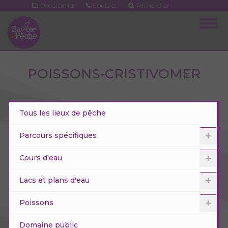
Aller
Documents
Contact
Rechercher
au
Togg
contenu
navig
principal
POISSONS-CRISTIVOMER
Tous les lieux de pêche
Parcours spécifiques
Cours d'eau
Lacs et plans d'eau
Poissons
Domaine public