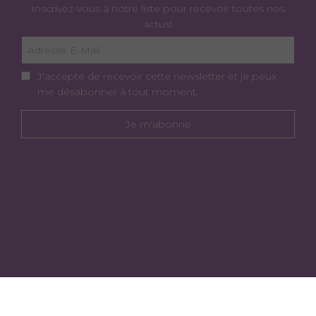
Inscrivez-vous à notre liste pour recevoir toutes nos
actus!
J’accepte de recevoir cette newsletter et je peux
me désabonner à tout moment.
Je m'abonne