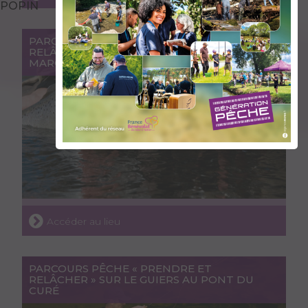
POPIN
PARCOURS PÊCHE « PRENDRE ET
RELÂCHER » SUR L’ISÈRE À POMBLIÈRE-ST-
MARCEL ET MOUTIERS
Accéder au lieu
PARCOURS PÊCHE « PRENDRE ET
RELÂCHER » SUR LE GUIERS AU PONT DU
CURÉ