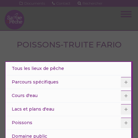
Aller
Documents
Contact
Rechercher
au
Togg
contenu
navig
principal
POISSONS-TRUITE FARIO
Tous les lieux de pêche
Parcours spécifiques
Cours d'eau
Lacs et plans d'eau
Poissons
Domaine public