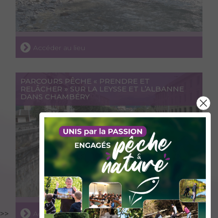
Accéder au lieu
PARCOURS PÊCHE « PRENDRE ET
RELÂCHER » SUR LA LEYSSE ET L’ALBANNE
DANS CHAMBÉRY
Accéder au lieu
>>