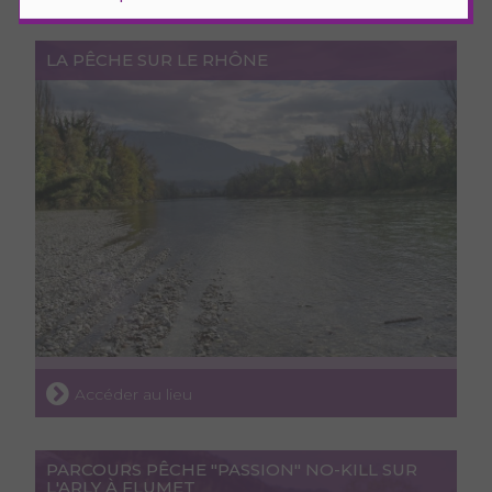
LA PÊCHE SUR LE RHÔNE
Accéder au lieu
PARCOURS PÊCHE "PASSION" NO-KILL SUR
L'ARLY À FLUMET