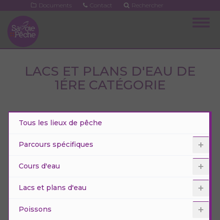
Aller
Documents
Contact
Rechercher
au
Togg
contenu
navig
principal
LACS ET PLANS D'EAU DE
1ÉRE CATÉGORIE
Tous les lieux de pêche
Parcours spécifiques
Cours d'eau
Lacs et plans d'eau
Poissons