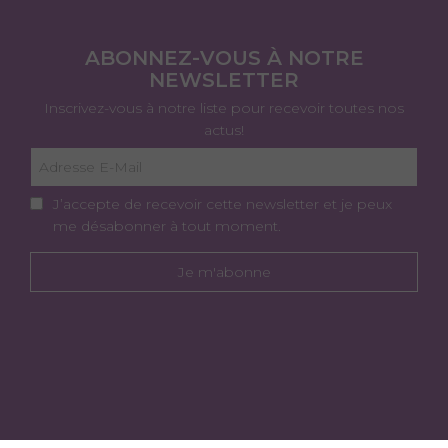
ABONNEZ-VOUS À NOTRE
NEWSLETTER
Inscrivez-vous à notre liste pour recevoir toutes nos
actus!
J’accepte de recevoir cette newsletter et je peux
me désabonner à tout moment.
Je m'abonne