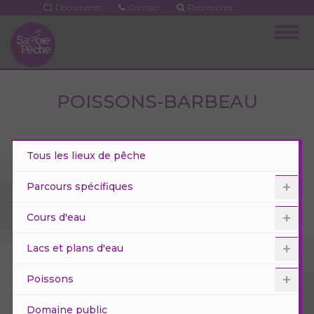
Aller
Documents
Contact
Rechercher
au
Togg
contenu
navig
principal
POISSONS-BARBEAU
Tous les lieux de pêche
Parcours spécifiques
Cours d'eau
Lacs et plans d'eau
Poissons
Domaine public