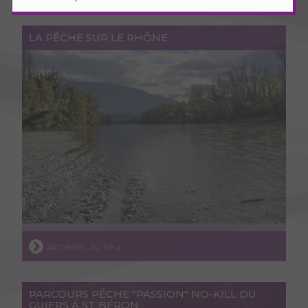
LA PÊCHE SUR LE RHÔNE
Accéder au lieu
PARCOURS PÊCHE "PASSION" NO-KILL DU
GUIERS À ST BÉRON