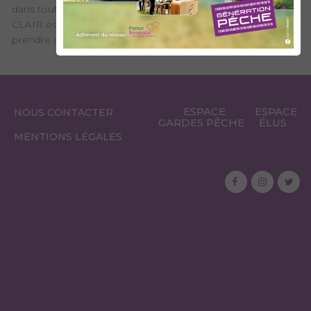
dans toute la "Savoie" sauf domaine privée. Le Lac SAINT
CLAIR est par exemple un domaine privé, et il faut donc
prendre une carte uniquement valable sur ce site.
ESPACE
ESPACE
NOUS CONTACTER
GARDES PÊCHE
ÉLUS
MENTIONS LÉGALES