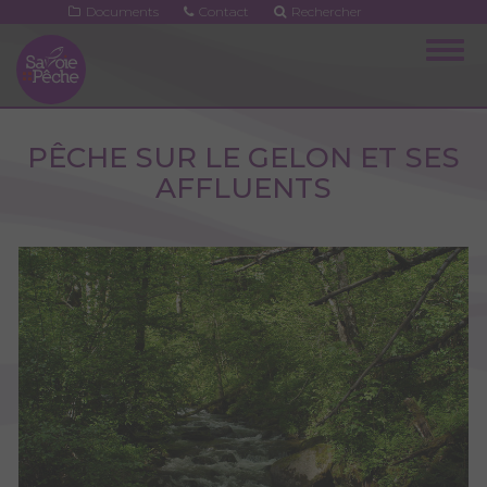
Aller
Documents
Contact
Rechercher
au
Togg
contenu
navig
principal
PÊCHE SUR LE GELON ET SES
AFFLUENTS