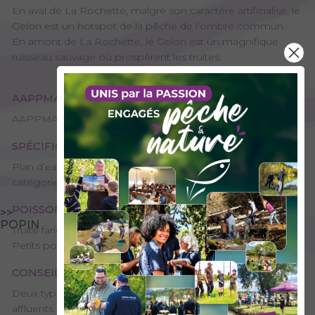
En aval de La Rochette, malgré son caractère artificialisé, le
Gelon est un hotspot de la pêche de l'ombre commun.
En amont de La Rochette, le Gelon est un magnifique
ruisseau sauvage où prospèrent les truites.
AAPPMA GESTIONNAIRE
AAPPMA de La Rochette - La Truite Arc en Ciel
SPÉCIFICITÉS
Plan d’eau ou rivière réciprocitaire, Site de pêche - 1ère
catégorie
POISSONS PRÉSENTS
>>
POPIN
Truite fario, Ombre commun, Truite arc-en-ciel, Chevesne,
Petits poissons blancs
CONSEILS DE PÊCHE
Deux type de pêche s'offre a vous: Le Gelon et ses
affluents avec une carte rivière vous donnant droit a pêcher