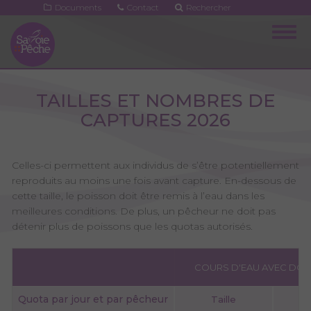
Aller
Documents
Contact
Rechercher
au
Togg
contenu
navig
principal
TAILLES ET NOMBRES DE
CAPTURES 2026
Celles-ci permettent aux individus de s’être potentiellement
reproduits au moins une fois avant capture. En-dessous de
cette taille, le poisson doit être remis à l’eau dans les
meilleures conditions. De plus, un pêcheur ne doit pas
détenir plus de poissons que les quotas autorisés.
COURS D'EAU AVEC DOMA
Quota par jour et par pêcheur
Taille