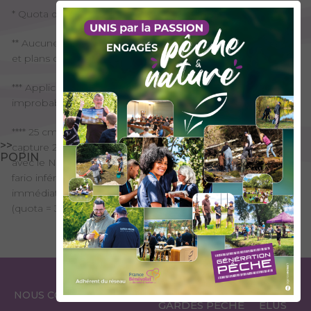
* Quota de 200 lavarets par an sur le Lac d'Aiguebelette
** Aucune restriction de taille et quota dans les cours d'eau
et plans d'eau de 1ère catégorie (hors Lac du Bourget)
*** Application de la taille et du quota malgré la présence
improbable de cette espèce
**** 25 cm sur tout le bassin de la Chaise et fenêtre de
>>
capture 25-30cm sur le Chéran : En aval de la confluence
POPIN
avec le Nant de Rosannaz (La Compôte) toutes les truites
fario inférieures à 25 cm ou supérieures à 30 cm devront
immédiatement et à moindre dommage être remis à l'eau
(quota = 3 truites/J)
ESPACE
ESPACE
NOUS CONTACTER
GARDES PÊCHE
ÉLUS