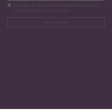
J’accepte de recevoir cette newsletter et je peux
me désabonner à tout moment.
Je m'abonne