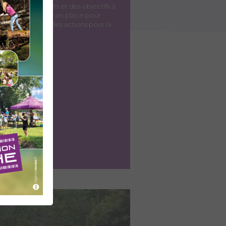
 besoins relevés et des objectifs à
oncrètes à mettre en place pour
e schéma prévoit des actions pour la