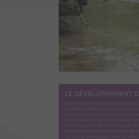
LE DÉVELOPPEMENT D
La Fédération s’applique à développe
de pêche, hébergements, recherche d
Elle développe également des pôles
produits pêche, comme le lac du Bour
Pêcheurs, une salle d’initiation, un 
des guides de pêche spécialisé, de la
actions de développement du loisir 