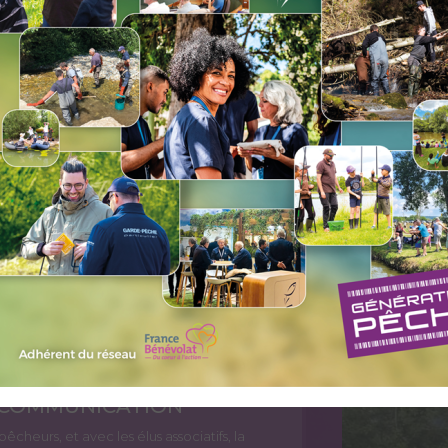
pêche dans le département – en fonction des
atteindre –, et de préconiser des actions c
parvenir à la réalisation de ces objectifs. C
période 2021/2025.
 COMMUNICATION
pêcheurs, et avec les élus associatifs, la