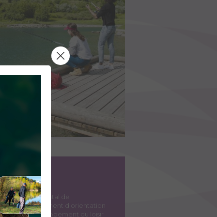
AL DE
R PÊCHE
chéma Départemental de
 : c’est un document d'orientation
es axes de développement du loisir