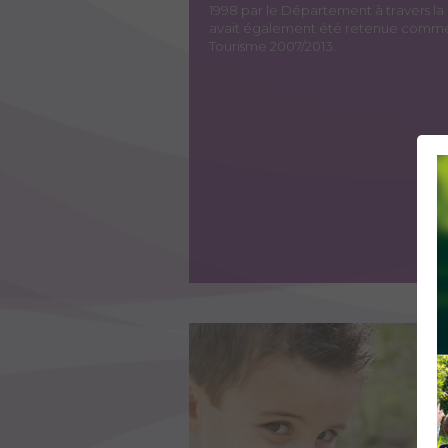
1998 par le Département à travers la
avait également été retenue comme un
Tourisme 2007/2013.