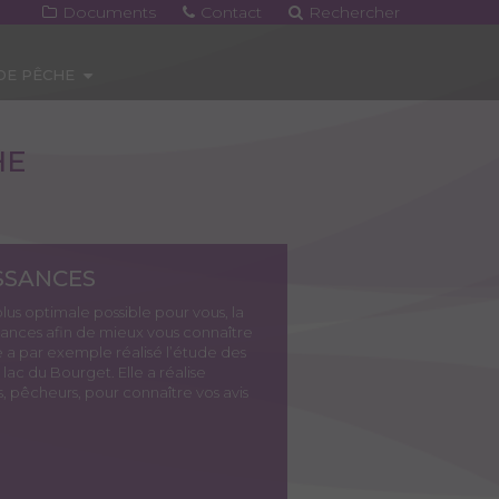
Documents
Contact
Rechercher
 DE PÊCHE
HE
SSANCES
lus optimale possible pour vous, la
ances afin de mieux vous connaître
e a par exemple réalisé l’étude des
ac du Bourget. Elle a réalise
 pêcheurs, pour connaître vos avis