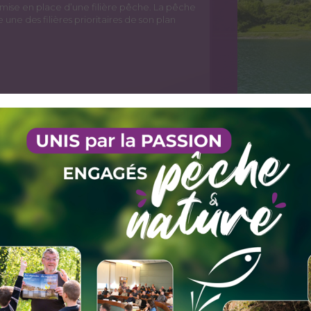
 mise en place d’une filière pêche. La pêche
e des filières prioritaires de son plan
LE SCHÉMA DÉPARTEMENT
DÉVELOPPEMENT DU LOISI
Par ailleurs, la Fédération a réalisé son S
Développement du Loisir Pêche (S.D.D.L.P.)
stratégique qui a pour objectif de définir l