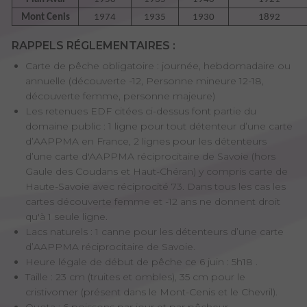
Mont Cenis
1974
1935
1930
1892
RAPPELS RÉGLEMENTAIRES :
Carte de pêche obligatoire : journée, hebdomadaire ou
annuelle (découverte -12, Personne mineure 12-18,
découverte femme, personne majeure)
Les retenues EDF citées ci-dessus font partie du
domaine public : 1 ligne pour tout détenteur d’une carte
d’AAPPMA en France, 2 lignes pour les détenteurs
d’une carte d'AAPPMA réciprocitaire de Savoie (hors
Gaule des Coudans et Haut-Chéran) y compris carte de
Haute-Savoie avec réciprocité 73. Dans tous les cas les
cartes découverte femme et -12 ans ne donnent droit
qu'à 1 seule ligne.
Lacs naturels : 1 canne pour les détenteurs d’une carte
d’AAPPMA réciprocitaire de Savoie.
Heure légale de début de pêche ce 6 juin : 5h18 .
Taille : 23 cm (truites et ombles), 35 cm pour le
cristivomer (présent dans le Mont-Cenis et le Chevril).
Quota : 6 poissons par jour et par pêcheur.