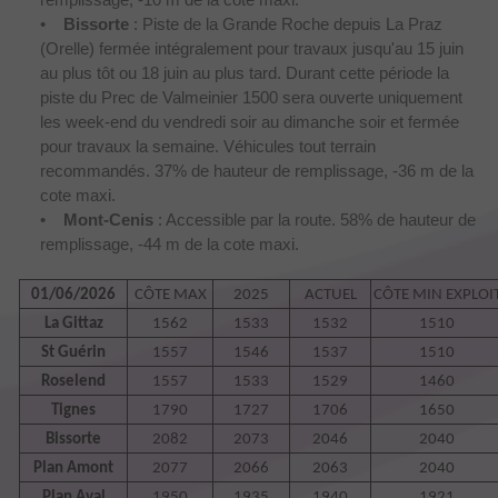
•
Bissorte
: Piste de la Grande Roche depuis La Praz
(Orelle) fermée intégralement pour travaux jusqu'au 15 juin
au plus tôt ou 18 juin au plus tard. Durant cette période la
piste du Prec de Valmeinier 1500 sera ouverte uniquement
les week-end du vendredi soir au dimanche soir et fermée
pour travaux la semaine. Véhicules tout terrain
recommandés. 37% de hauteur de remplissage, -36 m de la
cote maxi.
•
Mont-Cenis
: Accessible par la route. 58% de hauteur de
remplissage, -44 m de la cote maxi.
01/06/2026
CÔTE MAX
2025
ACTUEL
CÔTE MIN EXPLOI
La Gittaz
1562
1533
1532
1510
St Guérin
1557
1546
1537
1510
Roselend
1557
1533
1529
1460
Tignes
1790
1727
1706
1650
Bissorte
2082
2073
2046
2040
Plan Amont
2077
2066
2063
2040
Plan Aval
1950
1935
1940
1921