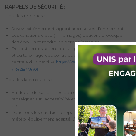
RAPPELS DE SÉCURITÉ :
Pour les retenues :
Soyez extrêmement vigilant aux risques d’enlisement.
Les variations d’eau (= marnages) peuvent provoquer
des éboulis et rendre les berges instables.
De tout temps, attention aux galeries d’amenée d’eau
et au turbinage des centrales comme pour celle de la
centrale du Chevril ->
https://www.youtube.com/watch?
v=6sZErMJsjOI
Pour les lacs naturels :
En début de saison, très peu de lacs sont dégelés, se
renseigner sur l'accessibilité et la praticabilité de votre
site.
Dans tous les cas, bien préparer sa randonnée (itinéraire,
météo, équipement adapté,...).