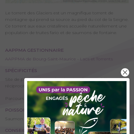
Le torrent des Glaciers est un magnifique torrent de
montagne qui prend sa source au pied du col de la Seigne.
Ce torrent aux eaux cristallines accueille naturellement une
population de truites fario et de saumons de fontaine.
AAPPMA GESTIONNAIRE
AAPPMA de Bourg-Saint-Maurice - Lacs et Torrents
SPÉCIFICITÉS
Site de pêche - 1ère catégorie, Plan d’eau ou rivière
réciprocitaire
Parcours "1 poisson", Les parcours phares labelisés
POISSONS PRÉSENTS
Saumon de fontaine, Truite arc-en-ciel, Truite fario
CONSEILS DE PÊCHE