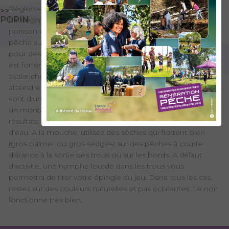
Réglementation spécifique : Toutes techniques. 2
>>
POPIN
hameçons ou 3 mouches artificielles, sans ardillon. 1
poisson conservé maximum par jour et par pêcheur. La
pêche sur ce torrent est plutôt déconseillée au printemps
pour des raisons de pratique et de sécurité, car son débit
est fortement influencé par la fonte des neiges, des
avalanches de fond et des chutes de pierres qui peuvent
atteindre le torrent. Hormis cette période de fonte, les eaux
sont d'une extrême clarté et nécessitent une approche et
un montage très discret ! La pêche au toc donne de bons
résultats à la teigne ou avec des petites bêtes du cours
d'eau. A la mouche, utilisez des sèches qui flottent bien
(gros palmer ou gros sedges) sur des pêches à courte
distance à la sortie des trous ou sur les bords. A défaut
d'activité, une nymphe lourde dans les trous vous
permettra de tirer votre épingle du jeu. Dans tous les cas,
restez sur des couleurs naturelles et pas éclatantes. Le noir
fonctionne très bien.