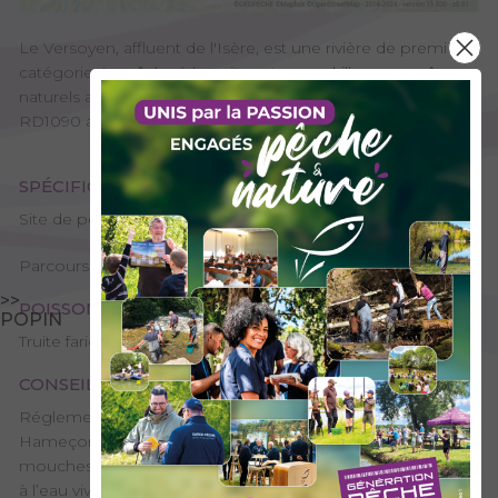
Le Versoyen, affluent de l'Isère, est une rivière de première
catégorie. La pêche à la truite est en no-kill avec appâts
naturels autorisés sur ces 1,2 derniers km ( pont de la
RD1090 au pont de la confluence avec l'Isère).
SPÉCIFICITÉS
Site de pêche - 1ère catégorie
Parcours "prendre et relâcher" (no-kill)
>>
POISSONS PRÉSENTS
POPIN
Truite fario
CONSEILS DE PÊCHE
Réglementation spécifique : Toutes techniques.
Hameçon(s) simple(s) sans ardillon, 2 hameçons ou 3
mouches artificielles. Tout poisson capturé doit être remis
à l’eau vivant immédiatement.