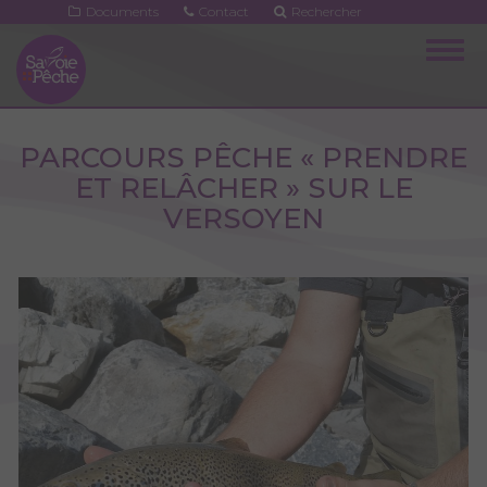
Aller
Documents
Contact
Rechercher
au
Togg
contenu
navig
principal
PARCOURS PÊCHE « PRENDRE
ET RELÂCHER » SUR LE
VERSOYEN