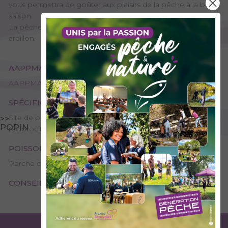
vous permettra de goûter aux plaisirs de la pêche à la belle
saison.
La pêche à la carpe est en no-kill avec 1 seul hameçon sans
ardillon.
AAPPMA GESTIONNAIRE
AAPPMA de Chambéry - Les Pêcheurs Chambériens
SPÉCIFICITÉS
Site de pêche – 2ème catégorie, Plan d’eau ou rivière
>>
POPIN
réciprocitaire
POISSONS PRÉSENTS
Perche commune, Brochet, Carpe, Petits poissons blancs
CONSEILS DE PÊCHE