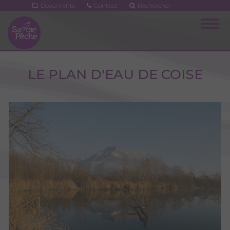
Aller
Documents
Contact
Rechercher
au
Togg
contenu
navig
principal
LE PLAN D'EAU DE COISE