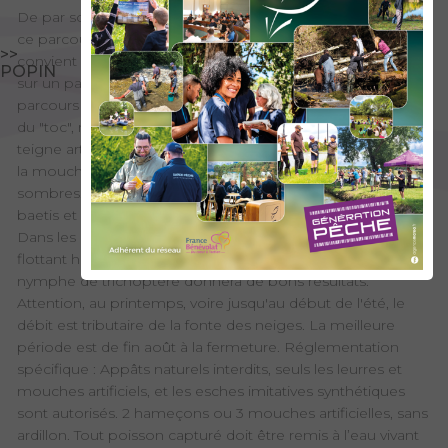
De par son accessibilité et la progression dans les gorges,
ce parcours est plutôt réservé à des pêcheurs sportifs. Il
>>
convient pour autant aux débutants qui souhaitent s'initier
POPIN
sur un parcours poissonneux. La réglementation de ce
parcours interdit les appâts naturels mais, pour les mordus
du "toc", remplacez votre esche par une nymphe ou une
teigne artificielle, technique très efficace toute la saison. A
la mouche, utilisez de préférence des teignes aux teintes
sombres. Ainsi alternez entre chironomes noirs, spents de
baetis et sedges émergents foncés dans les zones calmes.
Dans les courants, privilégiez un cul de canard très fourni,
flottant haut sur l'eau. En l'absence de gobage, une grosse
nymphe de trichoptère donnera de bons résultats.
Attention, au printemps, voire jusqu'au début de l'été, le
débit est tributaire de la fonte des neiges. La meilleure
période est de fin août à la fermeture. Réglementation
spécifique : Appâts naturels interdits, seuls les leurres et
mouches artificiels, et les esches imitatives synthétiques
sont autorisés. 2 hameçons ou 3 mouches artificielles, sans
ardillon. Tout poisson capturé doit être remis à l’eau vivant