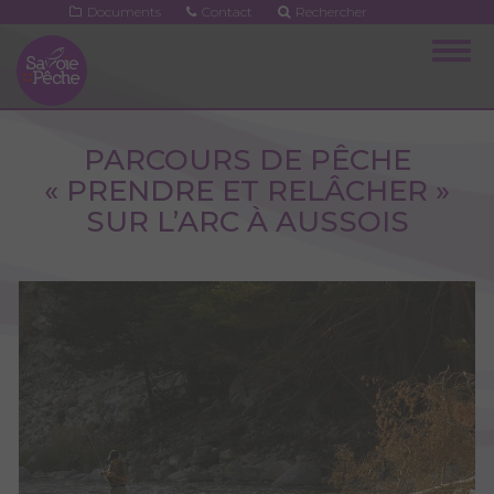
Aller
Documents
Contact
Rechercher
au
Togg
contenu
navig
principal
PARCOURS DE PÊCHE
« PRENDRE ET RELÂCHER »
SUR L’ARC À AUSSOIS