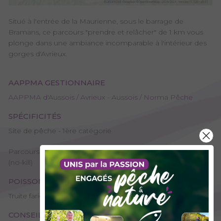
Situé à l'entrée de la Maurienne, sous le barrage de
Bramans, ce parcours "prendre et relâcher" de 1 km vous
plonge dans une ambiance incomparable à l'intérieur des
gorges d'Avrieux.
AAPPMA GESTIONNAIRE
AAPPMA d'Aussois / Avrieux - Aussois / Norma Pêche
SPÉCIFICITÉS
Site de pêche - 1ère catégorie
Parcours Pêche de Savoie, Parcours "prendre et relâcher"
(no-kill)
POISSONS PRÉSENTS
Truite fario, Truite arc-en-ciel
CONSEILS DE PÊCHE