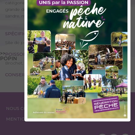
catégorie, idéal pour une pêche familiale. On y trouve une
grande diversité d'espèces : carpe, brochet et même
sandre, mais pas de salmonidé.
SPÉCIFICITÉS
Site de pêche – 2ème catégorie
>>
POISSONS PRÉSENTS
POPIN
Brochet, Carpe, Perche commune, Petits poissons blancs
CONSEILS DE PÊCHE
ESPACE
ESPACE
NOUS CONTACTER
GARDES PÊCHE
ÉLUS
MENTIONS LÉGALES