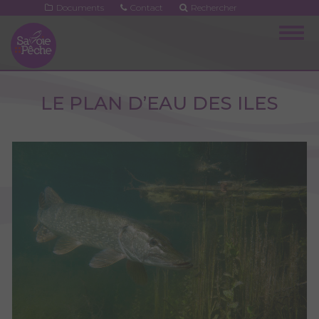
Aller
Documents
Contact
Rechercher
au
Togg
contenu
navig
principal
LE PLAN D’EAU DES ILES