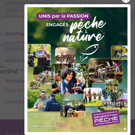
préférence en début de saison avant la fonte qui trouble
les eaux. Parfois, à la fin de la saison, de jolies sessions sont
aussi à prévoir.
AAPPMA GESTIONNAIRE
AAPPMA de La Chambre / Aiguebelle - L'amicale des
Pêcheurs de l'Arc
SPÉCIFICITÉS
>>
Site de pêche - 1ère catégorie, Domaine public
POPIN
POISSONS PRÉSENTS
Truite fario, Truite arc-en-ciel
CONSEILS DE PÊCHE