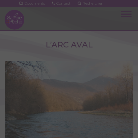
Aller
Documents
Contact
Rechercher
au
Togg
contenu
navig
principal
L’ARC AVAL