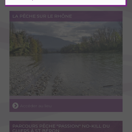
LA PÊCHE SUR LE RHÔNE
Accéder au lieu
PARCOURS PÊCHE "PASSION" NO-KILL DU
GUIERS À ST BÉRON