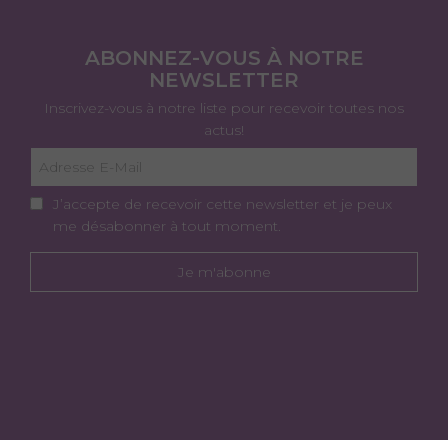
ABONNEZ-VOUS À NOTRE
NEWSLETTER
Inscrivez-vous à notre liste pour recevoir toutes nos
actus!
J’accepte de recevoir cette newsletter et je peux
me désabonner à tout moment.
Je m'abonne