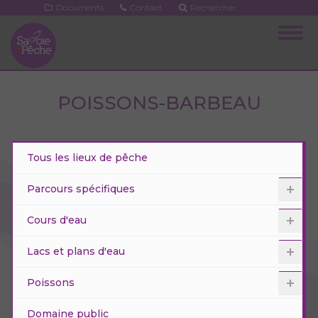
Aller
Documents
Contact
Rechercher
au
Togg
contenu
navig
principal
POISSONS-BARBEAU
Tous les lieux de pêche
Parcours spécifiques
Cours d'eau
Lacs et plans d'eau
Poissons
Domaine public