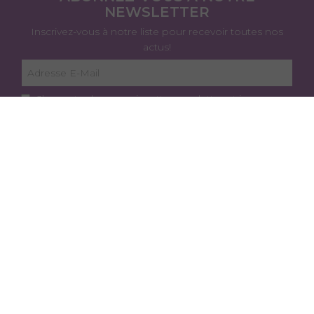
NEWSLETTER
Inscrivez-vous à notre liste pour recevoir toutes nos
actus!
J’accepte de recevoir cette newsletter et je peux
me désabonner à tout moment.
Je m'abonne