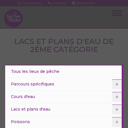
Aller
Documents
Contact
Rechercher
au
Togg
contenu
navig
principal
LACS ET PLANS D'EAU DE
2ÉME CATÉGORIE
Tous les lieux de pêche
Parcours spécifiques
Cours d'eau
Lacs et plans d'eau
Poissons