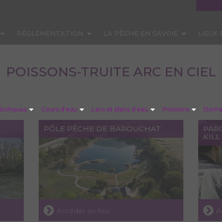
RÉGLEMENTATION
LA PÊCHE EN SAVOIE
LIEUX
POISSONS-TRUITE ARC EN CIEL
écifiques
Cours d'eau
Lacs et plans d'eau
Poissons
Domai
PÔLE PÊCHE DE BAROUCHAT
PAR
KILL
Accéder au lieu
A