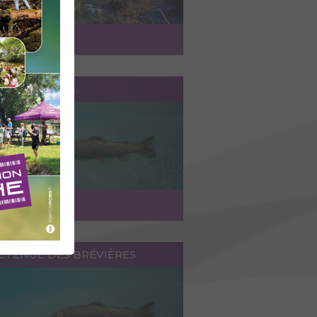
ccéder au lieu
AC DE FRÉJUS
ccéder au lieu
RETENUE DES BRÉVIÈRES