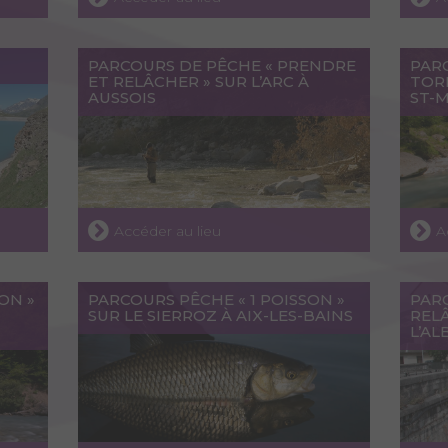
PARCOURS DE PÊCHE « PRENDRE
PAR
ET RELÂCHER » SUR L’ARC À
TOR
AUSSOIS
ST-
Accéder au lieu
A
ON »
PARCOURS PÊCHE « 1 POISSON »
PAR
SUR LE SIERROZ À AIX-LES-BAINS
RELÂ
L’A