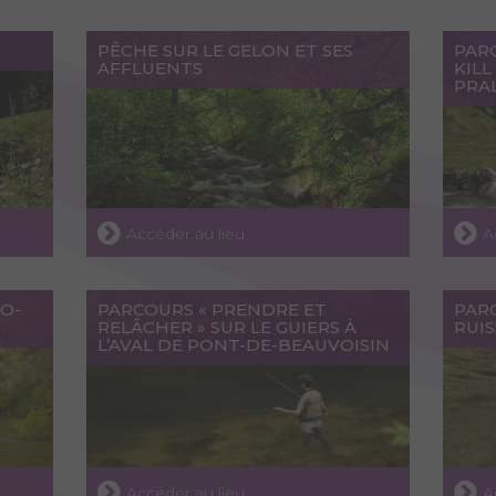
PÊCHE SUR LE GELON ET SES
PAR
AFFLUENTS
KIL
PRA
Accéder au lieu
A
O-
PARCOURS « PRENDRE ET
PAR
RELÂCHER » SUR LE GUIERS À
RUIS
L’AVAL DE PONT-DE-BEAUVOISIN
Accéder au lieu
A