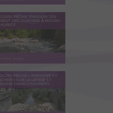
COURS PÊCHE "PASSION" DU
RENT DES GLACIERS À BOURG-
MAURICE
ccéder au lieu
COURS PÊCHE « PRENDRE ET
CHER » SUR LA LEYSSE ET
LBANNE DANS CHAMBÉRY