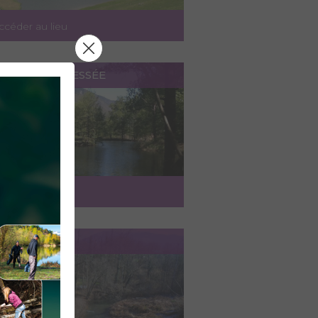
ccéder au lieu
LACS DE LA BESSÉE
ccéder au lieu
IER