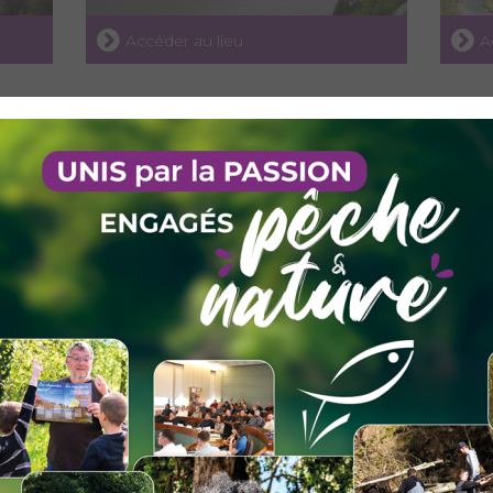
Accéder au lieu
A
LES LACS DE LA FORCLAZ
LES 
Accéder au lieu
A
LES ÉTANGS DE PONTAMAFREY
LE T