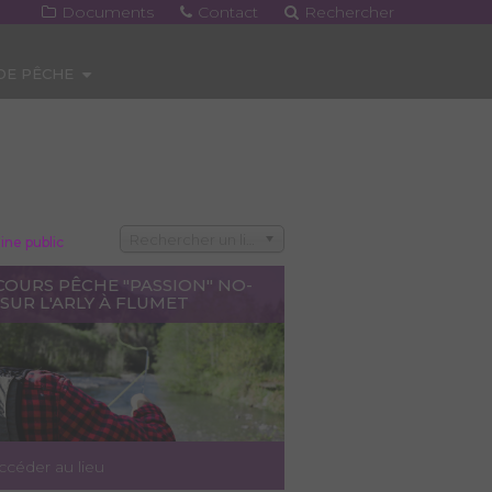
Documents
Contact
Rechercher
 DE PÊCHE
Rechercher un lieu
ne public
COURS PÊCHE "PASSION" NO-
 SUR L'ARLY À FLUMET
ccéder au lieu