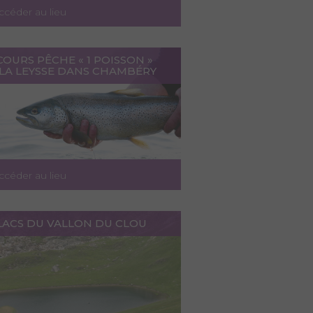
ccéder au lieu
OURS PÊCHE « 1 POISSON »
 LA LEYSSE DANS CHAMBÉRY
ccéder au lieu
 LACS DU VALLON DU CLOU