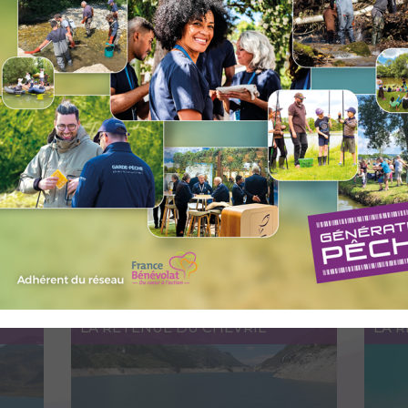
Accéder au lieu
A
N
LE LAC NOIR
LE L
Accéder au lieu
A
LA RETENUE DU CHEVRIL
LA 