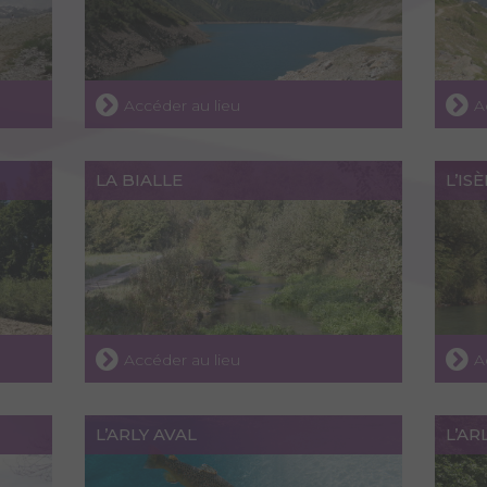
Accéder au lieu
A
LA BIALLE
L’IS
Accéder au lieu
A
L’ARLY AVAL
L’A