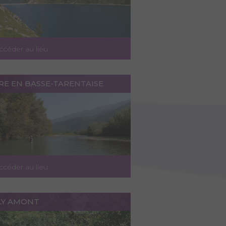
ccéder au lieu
ÈRE EN BASSE-TARENTAISE
ccéder au lieu
RLY AMONT