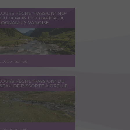
COURS PÊCHE "PASSION" NO-
L DU DORON DE CHAVIÈRE À
LOGNAN-LA-VANOISE
ccéder au lieu
COURS PÊCHE "PASSION" DU
SEAU DE BISSORTE À ORELLE
ccéder au lieu