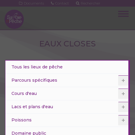
Aller
Documents
Contact
Rechercher
au
Togg
contenu
navig
principal
EAUX CLOSES
Tous les lieux de pêche
Parcours spécifiques
Cours d'eau
Lacs et plans d'eau
Poissons
Domaine public