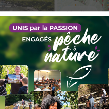
es Prioux est un site rare aux portes du Parc national de la Vanoi
ruites arc-en-ciel et saumons de fontaine.
’eau ou rivière réciprocitaire
l), Les parcours phares labelisés