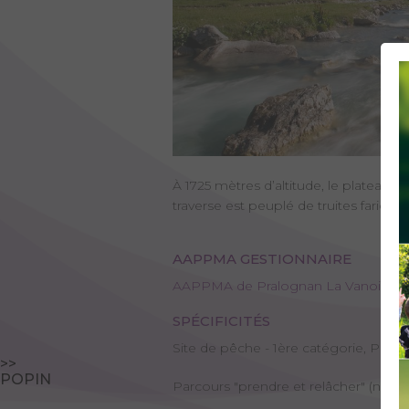
À 1725 mètres d’altitude, le plateau d
traverse est peuplé de truites fario, t
AAPPMA GESTIONNAIRE
AAPPMA de Pralognan La Vanoise
SPÉCIFICITÉS
Site de pêche - 1ère catégorie, Plan d
>>
POPIN
Parcours "prendre et relâcher" (no-kil