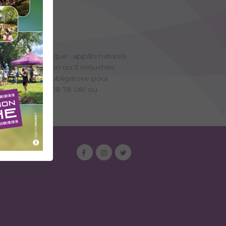
entation spécifique : appâts naturels
 autorisés. 2 hameçon ou 3 mouches
te de pêche est obligatoire pour
Tourisme (04 79 08 78 08) ou