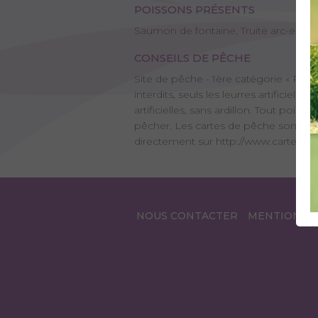
POISSONS PRÉSENTS
Saumon de fontaine, Truite arc-en-ciel,
CONSEILS DE PÊCHE
Site de pêche - 1ère catégorie « Pren
interdits, seuls les leurres artificie
artificielles, sans ardillon. Tout poi
pêcher. Les cartes de pêche sont en 
directement sur http://www.cartedep
NOUS CONTACTER
MENTIONS L