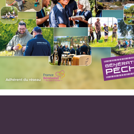
 Truite fario
dre et relâcher » (no-kill) Le parcours est long de 1450m. Réglem
ls, mouches artificielles et les esches imitatives synthétiques sont
sson capturé doit être remis à l’eau vivant immédiatement. Une car
vente au magasin Sport Vanoise (04 79 08 74 65), à l'Office de 
eche.fr
ESPACE GARDES PÊCHE
ESPACE ÉLUS
ÉGALES