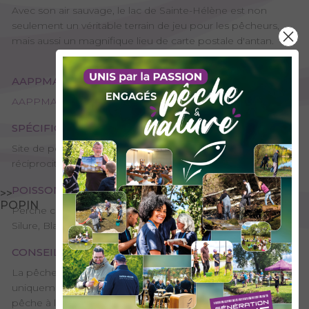
Avec son air sauvage, le lac de Sainte-Hélène est non
seulement un véritable terrain de jeu pour les pêcheurs,
mais aussi un magnifique lieu de carte postale d'antan.
AAPPMA GESTIONNAIRE
AAPPMA Amicale des pêcheurs de Sainte-Hélène du Lac
SPÉCIFICITÉS
Site de pêche – 2ème catégorie, Plan d’eau ou rivière
réciprocitaire
POISSONS PRÉSENTS
>>
POPIN
Perche commune, Petits poissons blancs, Brochet, Carpe,
Silure, Black-bass
CONSEILS DE PÊCHE
La pêche depuis une embarcation est possible à rame
uniquement après l'acquisition de l'option barque. La
pêche à la carpe est en no-kill avec 1 seul hameçon sans