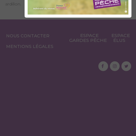
ardillon.
ESPACE
ESPACE
NOUS CONTACTER
GARDES PÊCHE
ÉLUS
MENTIONS LÉGALES