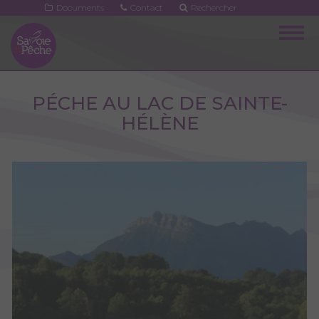
Aller
Documents
Contact
Rechercher
au
Togg
contenu
navig
principal
PÉCHE AU LAC DE SAINTE-
HÉLÈNE