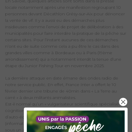
En Savoie, quelques articles sont sortis dans la presse
locale notamment après une manifestion regroupant 10
personnes devant Décathlon Grésy-sur-Aix pour dénoncer
la vente de vif. Il y a aussi eu des démarches plus
insidieuses comme l’envoi de projet de délibération à des
municipalités pour faire interdire la pratique de la pêche sur
certains sites. Pour l’instant aucunes de ces démarches
n’ont eu de suite comme cela a pu être le cas dans des
grandes villes comme à Bordeaux ou à Paris (19ème
arrondissement) qui a notamment interdit la tenue d’une
étape du Junior Fishing Tour en novembre 2025.
La dernière attaque en date émane des ondes radio de
notre service public. En effet, France Inter a offert le 10
février dernier une tribune de 40min dans « La Terre au
carré » à deux militants animalistes.
Est-il normal qu’un « vulgarisateur scientifique spécialisé en
cognition animale », en réalité un ancien professionnel
d’auto-école, antispéciste et militant anti-pêche
(information FDAAPPMA69) puisse venir parler de la pêche
sous un angle caricatural, avec des propos réducteurs,