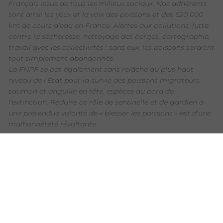
Français issus de tous les milieux sociaux. Nos adhérents
sont ainsi les yeux et la voix des poissons et des 620 000
km de cours d'eau en France. Alertes aux pollutions, lutte
contre la sécheresse, nettoyage des berges, cartographie,
travail avec les collectivités : sans eux, les poissons seraient
tout simplement abandonnés.
La FNPF se bat également sans relâche au plus haut
niveau de l'État pour la survie des poissons migrateurs,
saumon et anguille en tête, espèces au bord de
l'extinction. Réduire ce rôle de sentinelle et de gardien à
une prétendue volonté de « blesser les poissons » est d'une
malhonnêteté révoltante.
Les Français ne s’y trompent d’ailleurs pas puisque 86%
d’entre eux ont une bonne, voire une très bonne image de
la pêche de loisir (étude Harris Interactive 2023)*. Nous
aurions dû être invités sur votre plateau pour pouvoir
répondre à toutes ces approximations ou contrevérités et
rétablir bon nombre de faits inexacts mentionnés !
En tant qu'acteurs de terrain, nous avons une longue