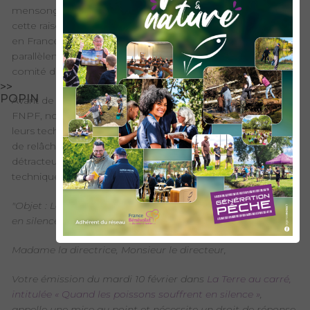
mensongers et surtout sans avis contradictoire ? C’est pour
cette raison que notre Fédération Nationale pour la Pêche
en France a rapidement demandé un droit de réponse et
parallèlement 4 Fédérations départementales ont saisis le
comité d’éthique de France Inter.
>>
POPIN
Avant de découvrir ci-dessous le droit de réponse de la
FNPF, nous demandons à tous les pêcheurs, qu’importe
leurs techniques pratiquées et le choix de prélèvement ou
de relâche du poisson, de rester solidaire car nos
détracteurs ne veulent pas seulement interdire une
technique mais bien la pêche de loisir en totalité.
"Objet : La Terre au carré : « Quand les poissons souffrent
en silence » : demande de droit de réponse
Madame la directrice, Monsieur le directeur,
Votre émission du mardi 10 février dans
La Terre au carré,
intitulée « Quand les poissons souffrent en silence »
,
appelle une mise au point et nécessite un droit de réponse.