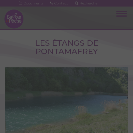
Aller
Documents
Contact
Rechercher
au
Togg
contenu
navig
principal
LES ÉTANGS DE
PONTAMAFREY