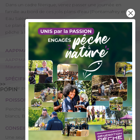
Dans un cadre féerique, venez passer une journée en
famille au bord de ces jolis plans d'eau (Pontamafrey et
Eau Salée).
Le plan d'eau Sud (lac de Pontamafrey) est réservé à la
pêche à la mouche en No-Kill.
AAPPMA GESTIONNAIRE
AAPPMA de Saint-Jean-De-Maurienne - Les pêcheurs
Mauriennais
SPÉCIFICITÉS
>>
Site de pêche - 1ère catégorie
POPIN
POISSONS PRÉSENTS
Perche commune, Truite arc-en-ciel, Petits poissons
blancs, Brochet
CONSEILS DE PÊCHE
Une seul canne autorisée