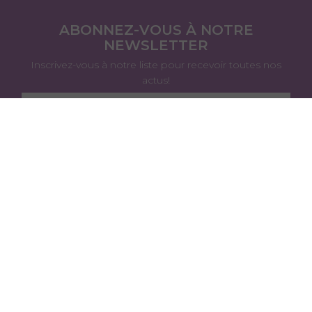
ABONNEZ-VOUS À NOTRE
NEWSLETTER
Inscrivez-vous à notre liste pour recevoir toutes nos
actus!
J’accepte de recevoir cette newsletter et je peux
me désabonner à tout moment.
Je m'abonne