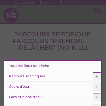
Aller
Documents
Contact
Rechercher
au
Togg
contenu
navig
principal
PARCOURS SPÉCIFIQUE-
PARCOURS "PRENDRE ET
RELÂCHER" (NO-KILL)
Tous les lieux de pêche
Parcours spécifiques
Cours d'eau
Lacs et plans d'eau