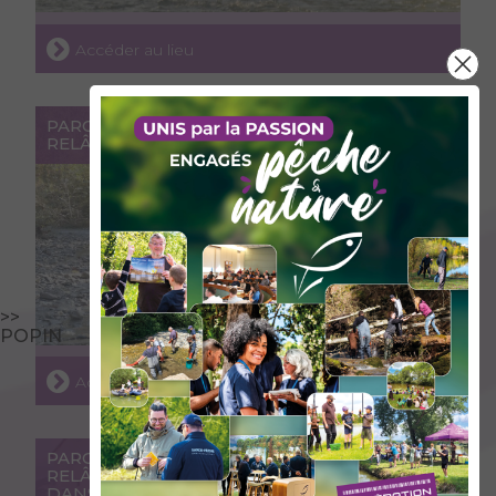
Accéder au lieu
PARCOURS PÊCHE « PRENDRE ET
RELÂCHER » SUR LE DORON À BEAUFORT
>>
POPIN
Accéder au lieu
PARCOURS PÊCHE « PRENDRE ET
RELÂCHER » SUR LA LEYSSE ET L’ALBANNE
DANS CHAMBÉRY