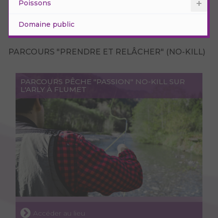
Poissons
Domaine public
PARCOURS "PRENDRE ET RELÂCHER" (NO-KILL)
PARCOURS PÊCHE "PASSION" NO-KILL SUR
L'ARLY À FLUMET
Accéder au lieu