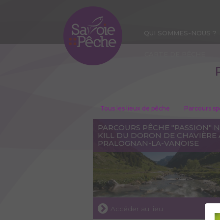
Aller
au
contenu
QUI SOMMES-NOUS ?
principal
CARTE DE PÊCHE
Tous les lieux de pêche
Parcours sp
PARCOURS PÊCHE "PASSION" N
KILL DU DORON DE CHAVIÈRE 
PRALOGNAN-LA-VANOISE
Accéder au lieu